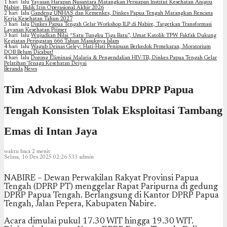
1 hari lalu
Yayasan Harapan Nusantara Matangkan Persiapan Institut Kesehatan Anigou
Nabire, Bidik Izin Operasional Akhir 2026
2 hari lalu
Gandeng UNHAS dan Kemenkes, Dinkes Papua Tengah Matangkan Rencana
Kerja Kesehatan Tahun 2027
3 hari lalu
Dinkes Papua Tengah Gelar Workshop ILP di Nabire, Targetkan Transformasi
Layanan Kesehatan Primer
3 hari lalu
Wujudkan Nilai “Satu Tungku Tiga Batu”, Umat Katolik TPW Fakfak Dukung
Kegiatan Peringatan 666 Tahun Masuknya Islam
4 hari lalu
Wagub Deinas Geley: Hati-Hati Penipuan Berkedok Pemekaran, Moratorium
DOB Belum Dicabut!
4 hari lalu
Dorong Eliminasi Malaria & Pengendalian HIV-TB, Dinkes Papua Tengah Gelar
Pelatihan Tenaga Kesehatan Deiyai
Beranda
News
Tim Advokasi Blok Wabu DPRP Papua
Tengah Konsisten Tolak Eksploitasi Tambang
Emas di Intan Jaya
waktu baca 2 menit
Selasa, 16 Des 2025 02:26
533
admin
NABIRE – Dewan Perwakilan Rakyat Provinsi Papua
Tengah (DPRP PT) menggelar Rapat Paripurna di gedung
DPRP Papua Tengah. Berlangsung di Kantor DPRP Papua
Tengah, Jalan Pepera, Kabupaten Nabire.
Acara dimulai pukul 17.30 WIT hingga 19.30 WIT.