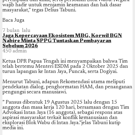
perempuan dan anak, serta persoalan Blok Wabu. Negara
wajib hadir untuk menjamin keamanan dan hak dasar
masyarakat,” tegas Delius Tabuni.
Baca Juga
7 bulan lalu
Jaga Kepercayaan Ekosistem MBG, Korwil BGN
Nabire Minta SPPG Tuntaskan Pembayaran
Sebelum 2026
450
admin
Ketua DPR Papua Tengah ini menyampaikan bahwa Tim
telah bertemu Menteri ESDM pada 2 Oktober 2025 dan
turun lapangan ke Intan Jaya, Puncak, serta Dogiyai.
Menurut Tabuni, adapun Rekomendasi utama meliputi
pendekatan dialog, penghormatan HAM, dan penanganan
pengungsi secara manusiawi.
” Pansus dibentuk 19 Agustus 2025 lalu dengan 15
anggota dan masa kerja 120 hari, bersamaan dengan Tim
Advokasi Intan Jaya (16 anggota), sebagai respons atas
aspirasi masyarakat terkait konflik kemanusiaan dan
eksplorasi Blok Wabu di Intan Jaya.”jelas Tabuni kutip
media ini.