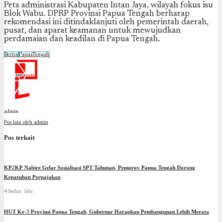
Peta administrasi Kabupaten Intan Jaya, wilayah fokus isu
Blok Wabu. DPRP Provinsi Papua Tengah berharap
rekomendasi ini ditindaklanjuti oleh pemerintah daerah,
pusat, dan aparat keamanan untuk mewujudkan
perdamaian dan keadilan di Papua Tengah.
Berita
PapuaTengah
admin
Pos lain oleh admin
Pos terkait
KP2KP Nabire Gelar Sosialisasi SPT Tahunan, Pemprov Papua Tengah Dorong
Kepatuhan Perpajakan
4 bulan lalu
HUT Ke-3 Provinsi Papua Tengah, Gubernur Harapkan Pembangunan Lebih Merata