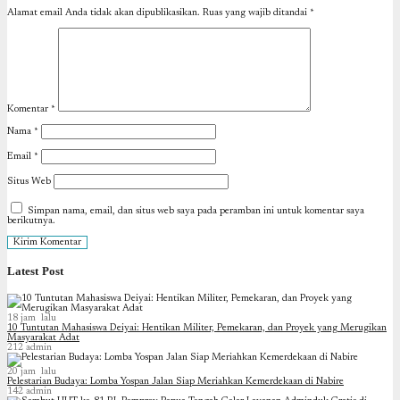
Alamat email Anda tidak akan dipublikasikan.
Ruas yang wajib ditandai
*
Komentar
*
Nama
*
Email
*
Situs Web
Simpan nama, email, dan situs web saya pada peramban ini untuk komentar saya
berikutnya.
Latest Post
18 jam lalu
10 Tuntutan Mahasiswa Deiyai: Hentikan Militer, Pemekaran, dan Proyek yang Merugikan
Masyarakat Adat
212
admin
20 jam lalu
Pelestarian Budaya: Lomba Yospan Jalan Siap Meriahkan Kemerdekaan di Nabire
142
admin