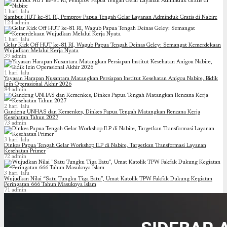
1 hari lalu
Sambut HUT ke-81 RI, Pemprov Papua Tengah Gelar Layanan Adminduk Gratis di Nabire
124
admin
1 hari lalu
Gelar Kick Off HUT ke-81 RI, Wagub Papua Tengah Deinas Geley: Semangat Kemerdekaan
Wujudkan Melalui Kerja Nyata
39
admin
1 hari lalu
Yayasan Harapan Nusantara Matangkan Persiapan Institut Kesehatan Anigou Nabire, Bidik
Izin Operasional Akhir 2026
84
admin
2 hari lalu
Gandeng UNHAS dan Kemenkes, Dinkes Papua Tengah Matangkan Rencana Kerja
Kesehatan Tahun 2027
73
admin
3 hari lalu
Dinkes Papua Tengah Gelar Workshop ILP di Nabire, Targetkan Transformasi Layanan
Kesehatan Primer
72
admin
3 hari lalu
Wujudkan Nilai “Satu Tungku Tiga Batu”, Umat Katolik TPW Fakfak Dukung Kegiatan
Peringatan 666 Tahun Masuknya Islam
71
admin