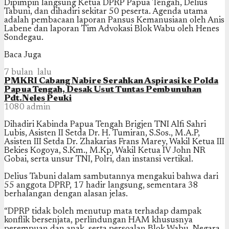
Dipimpin langsung Ketua DPRP Papua Tengah, Delius
Tabuni, dan dihadiri sekitar 50 peserta. Agenda utama
adalah pembacaan laporan Pansus Kemanusiaan oleh Anis
Labene dan laporan Tim Advokasi Blok Wabu oleh Henes
Sondegau.
Baca Juga
7 bulan lalu
PMKRI Cabang Nabire Serahkan Aspirasi ke Polda
Papua Tengah, Desak Usut Tuntas Pembunuhan
Pdt.Neles Peuki
1080
admin
Dihadiri Kabinda Papua Tengah Brigjen TNI Alfi Sahri
Lubis, Asisten II Setda Dr. H. Tumiran, S.Sos., M.A.P,
Asisten III Setda Dr. Zhakarias Frans Marey, Wakil Ketua III
Bekies Kogoya, S.Km., M.Kp, Wakil Ketua IV John NR
Gobai, serta unsur TNI, Polri, dan instansi vertikal.
Delius Tabuni dalam sambutannya mengakui bahwa dari
55 anggota DPRP, 17 hadir langsung, sementara 38
berhalangan dengan alasan jelas.
“DPRP tidak boleh menutup mata terhadap dampak
konflik bersenjata, perlindungan HAM khususnya