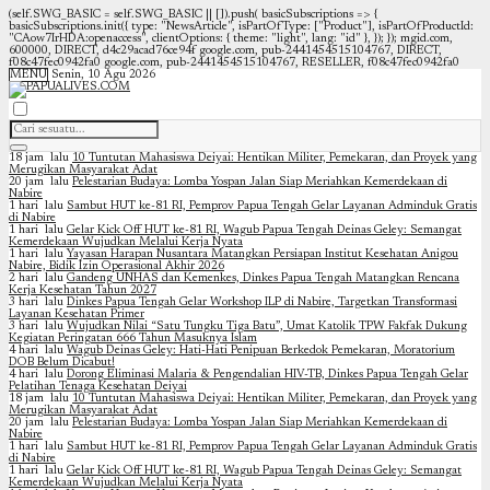
(self.SWG_BASIC = self.SWG_BASIC || []).push( basicSubscriptions => {
basicSubscriptions.init({ type: "NewsArticle", isPartOfType: ["Product"], isPartOfProductId:
"CAow7IrHDA:openaccess", clientOptions: { theme: "light", lang: "id" }, }); });
mgid.com,
600000, DIRECT, d4c29acad76ce94f google.com, pub-2441454515104767, DIRECT,
f08c47fec0942fa0 google.com, pub-2441454515104767, RESELLER, f08c47fec0942fa0
MENU
Senin, 10 Agu 2026
18 jam lalu
10 Tuntutan Mahasiswa Deiyai: Hentikan Militer, Pemekaran, dan Proyek yang
Merugikan Masyarakat Adat
20 jam lalu
Pelestarian Budaya: Lomba Yospan Jalan Siap Meriahkan Kemerdekaan di
Nabire
1 hari lalu
Sambut HUT ke-81 RI, Pemprov Papua Tengah Gelar Layanan Adminduk Gratis
di Nabire
1 hari lalu
Gelar Kick Off HUT ke-81 RI, Wagub Papua Tengah Deinas Geley: Semangat
Kemerdekaan Wujudkan Melalui Kerja Nyata
1 hari lalu
Yayasan Harapan Nusantara Matangkan Persiapan Institut Kesehatan Anigou
Nabire, Bidik Izin Operasional Akhir 2026
2 hari lalu
Gandeng UNHAS dan Kemenkes, Dinkes Papua Tengah Matangkan Rencana
Kerja Kesehatan Tahun 2027
3 hari lalu
Dinkes Papua Tengah Gelar Workshop ILP di Nabire, Targetkan Transformasi
Layanan Kesehatan Primer
3 hari lalu
Wujudkan Nilai “Satu Tungku Tiga Batu”, Umat Katolik TPW Fakfak Dukung
Kegiatan Peringatan 666 Tahun Masuknya Islam
4 hari lalu
Wagub Deinas Geley: Hati-Hati Penipuan Berkedok Pemekaran, Moratorium
DOB Belum Dicabut!
4 hari lalu
Dorong Eliminasi Malaria & Pengendalian HIV-TB, Dinkes Papua Tengah Gelar
Pelatihan Tenaga Kesehatan Deiyai
18 jam lalu
10 Tuntutan Mahasiswa Deiyai: Hentikan Militer, Pemekaran, dan Proyek yang
Merugikan Masyarakat Adat
20 jam lalu
Pelestarian Budaya: Lomba Yospan Jalan Siap Meriahkan Kemerdekaan di
Nabire
1 hari lalu
Sambut HUT ke-81 RI, Pemprov Papua Tengah Gelar Layanan Adminduk Gratis
di Nabire
1 hari lalu
Gelar Kick Off HUT ke-81 RI, Wagub Papua Tengah Deinas Geley: Semangat
Kemerdekaan Wujudkan Melalui Kerja Nyata