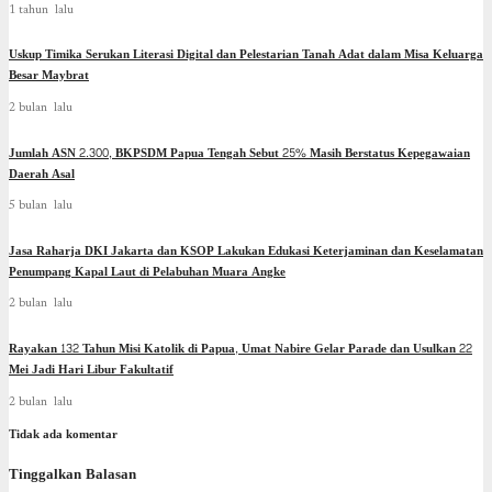
1 tahun lalu
Uskup Timika Serukan Literasi Digital dan Pelestarian Tanah Adat dalam Misa Keluarga
Besar Maybrat
2 bulan lalu
Jumlah ASN 2.300, BKPSDM Papua Tengah Sebut 25% Masih Berstatus Kepegawaian
Daerah Asal
5 bulan lalu
Jasa Raharja DKI Jakarta dan KSOP Lakukan Edukasi Keterjaminan dan Keselamatan
Penumpang Kapal Laut di Pelabuhan Muara Angke
2 bulan lalu
Rayakan 132 Tahun Misi Katolik di Papua, Umat Nabire Gelar Parade dan Usulkan 22
Mei Jadi Hari Libur Fakultatif
2 bulan lalu
Tidak ada komentar
Tinggalkan Balasan