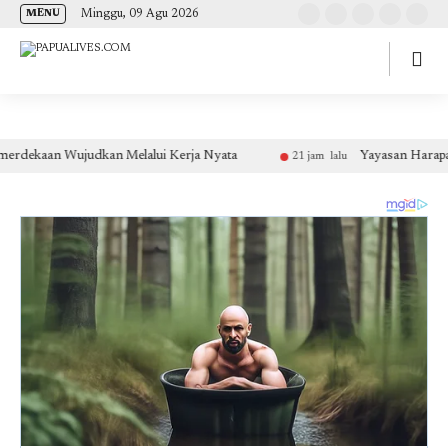
(self.SWG_BASIC = self.SWG_BASIC || []).push( basicSubscriptions => {
Minggu, 09 Agu 2026
MENU
basicSubscriptions.init({ type: "NewsArticle", isPartOfType: ["Product"], isPartOfProductId:
"CAow7IrHDA:openaccess", clientOptions: { theme: "light", lang: "id" }, }); });
an Wujudkan Melalui Kerja Nyata
Yayasan Harapan Nusant
21 jam lalu