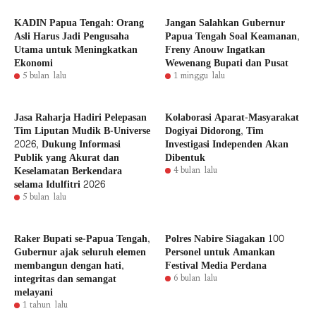
KADIN Papua Tengah: Orang
Jangan Salahkan Gubernur
Asli Harus Jadi Pengusaha
Papua Tengah Soal Keamanan,
Utama untuk Meningkatkan
Freny Anouw Ingatkan
Ekonomi
Wewenang Bupati dan Pusat
5 bulan lalu
1 minggu lalu
Jasa Raharja Hadiri Pelepasan
Kolaborasi Aparat-Masyarakat
Tim Liputan Mudik B-Universe
Dogiyai Didorong, Tim
2026, Dukung Informasi
Investigasi Independen Akan
Publik yang Akurat dan
Dibentuk
Keselamatan Berkendara
4 bulan lalu
selama Idulfitri 2026
5 bulan lalu
Raker Bupati se-Papua Tengah,
Polres Nabire Siagakan 100
Gubernur ajak seluruh elemen
Personel untuk Amankan
membangun dengan hati,
Festival Media Perdana
integritas dan semangat
6 bulan lalu
melayani
1 tahun lalu