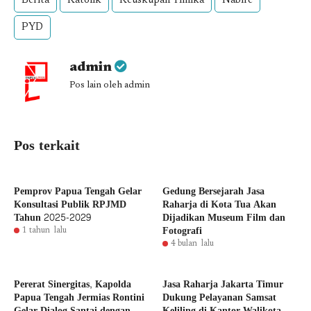
Berita
Katolik
Keuskupan Timika
Nabire
PYD
admin
Pos lain oleh admin
Pos terkait
Pemprov Papua Tengah Gelar
Gedung Bersejarah Jasa
Konsultasi Publik RPJMD
Raharja di Kota Tua Akan
Tahun 2025-2029
Dijadikan Museum Film dan
Fotografi
1 tahun lalu
4 bulan lalu
Pererat Sinergitas, Kapolda
Jasa Raharja Jakarta Timur
Papua Tengah Jermias Rontini
Dukung Pelayanan Samsat
Gelar Dialog Santai dengan
Keliling di Kantor Walikota