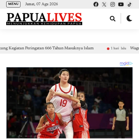
(self.SWG_BASIC = self.SWG_BASIC || []).push( basicSubscriptions => {
Jumat, 07 Agu 2026
MENU
basicSubscriptions.init({ type: "NewsArticle", isPartOfType: ["Product"], isPartOfProductId:
"CAow7IrHDA:openaccess", clientOptions: { theme: "light", lang: "id" }, }); });
atan Peringatan 666 Tahun Masuknya Islam
Wagub Deinas 
1 hari lalu