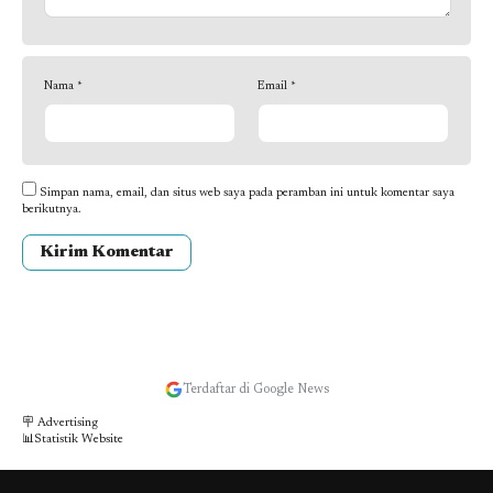
Nama
*
Email
*
Simpan nama, email, dan situs web saya pada peramban ini untuk komentar saya
berikutnya.
Terdaftar di Google News
🪧 Advertising
📊Statistik Website