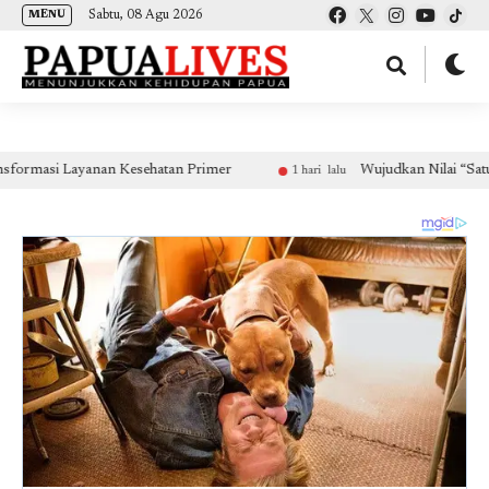
(self.SWG_BASIC = self.SWG_BASIC || []).push( basicSubscriptions => {
Sabtu, 08 Agu 2026
MENU
basicSubscriptions.init({ type: "NewsArticle", isPartOfType: ["Product"], isPartOfProductId:
"CAow7IrHDA:openaccess", clientOptions: { theme: "light", lang: "id" }, }); });
i Layanan Kesehatan Primer
Wujudkan Nilai “Satu Tungku
1 hari lalu