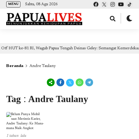
(self.SWG_BASIC = self.SWG_BASIC || []).push( basicSubscriptions => {
Sabtu, 08 Agu 2026
MENU
basicSubscriptions.init({ type: "NewsArticle", isPartOfType: ["Product"], isPartOfProductId:
"CAow7IrHDA:openaccess", clientOptions: { theme: "light", lang: "id" }, }); });
RI, Wagub Papua Tengah Deinas Geley: Semangat Kemerdekaan Wujudkan Mela
Beranda
Andre Taulany
Tag : Andre Taulany
1 tahun lalu