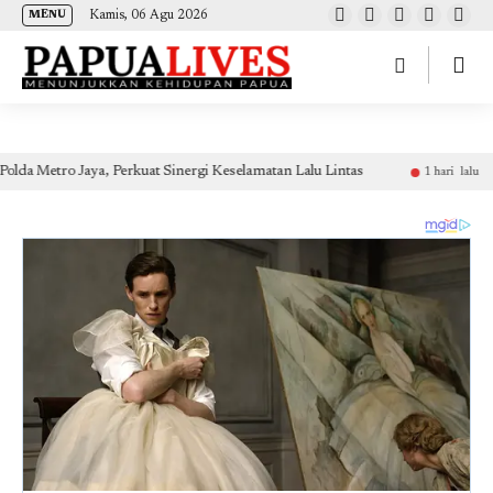
(self.SWG_BASIC = self.SWG_BASIC || []).push( basicSubscriptions => {
Kamis, 06 Agu 2026
MENU
basicSubscriptions.init({ type: "NewsArticle", isPartOfType: ["Product"], isPartOfProductId:
"CAow7IrHDA:openaccess", clientOptions: { theme: "light", lang: "id" }, }); });
kuat Sinergi Keselamatan Lalu Lintas
PT Jasa Raharja Raih 
1 hari lalu