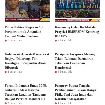
Polres Nabire Siagakan 100
Kemenang Gelar Refleksi dan
Personel untuk Amankan
Proyeksi BMBPSDM Kemenag
Festival Media Perdana
RI 2025
6 bulan lalu
7 bulan lalu
Kolaborasi Aparat-Masyarakat
Persipura Jayapura Menang
Dogiyai Didorong, Tim
Telak, Rahmad Darmawan
Investigasi Independen Akan
Tekankan Fokus dan
Dibentuk
Konsistensi
4 bulan lalu
5 bulan lalu
Forum Indonesia Emas 2045,
Pemprov Papua Tengah:
Gubernur Meki Nawipa
Pembangunan Bukan Hanya
Tegaskan Legalitas Tambang
Fisik, Tapi Juga Iman dan
Rakyat Perkuat Moneter RI
Karakter Masyarakat
3 bulan lalu
1 bulan lalu