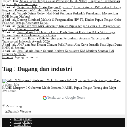
14 jam lalu
Dinkes Papua Tengah Gelar Workshop ILP di Nabire, Targetkan Transformasi
Layanan Kesehatan Primer
1 hari lalu
Wujudkan Nilai “Satu Tungku Tiga Batu”, Umat Katolik TPW Fakfak Dukung
Kegiatan Peringatan 666 Tahun Masuknya Islam
1 hari lalu
Wagub Deinas Geley: Hati-Hati Penipuan Berkedok Pemekaran, Moratorium
DOB Belum Dicabut!
2 hari lalu
Dorong Eliminasi Malaria & Pengendalian HIV-TB, Dinkes Papua Tengah Gelar
Pelatihan Tenaga Kesehatan Deiyai
2 hari lalu
Wujudkan Visi Misi Gubernur, Dinkes Papua Tengah Gelar OJT Pengendalian
Penyakit Menular di Deiyai
2 hari lalu
Jasa Raharja DKI Jakarta Hadiri Pisah Sambut Dirlantas Polda Metro Jaya,
Perkuat Sinergi Keselamatan Lalu Lintas
2 hari lalu
PT Jasa Raharja Raih Penghargaan Perusahaan Asuransi Terpercaya di
Transportasi Indonesia Awards 2026
3 hari lalu
AWP dan Jubi Kecam Oknum Polisi Rusak Alat Kerja Jurnalis Saat Liput Demo
KNPB di Sentani
3 hari lalu
Jasa Raharja Jamin Seluruh Korban Kebakaran KM Mutiara Sentosa II di
Perairan Sumenep
Beranda
Dagang dan industri
Tag : Dagang dan industri
1 tahun lalu
KADIN Musprov I, Gubernur Meki: Bersama KADIN, Papua Tengah Terang dan Maju
296
admin
Terdaftar di Google News
🪧 Advertising
📊Statistik Website
Tentang Kami
Privacy Policy
Kontak Kami