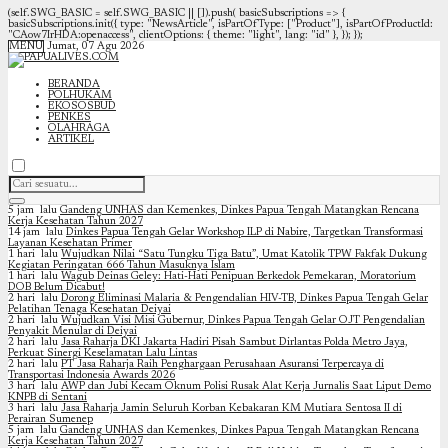
(self.SWG_BASIC = self.SWG_BASIC || []).push( basicSubscriptions => {
basicSubscriptions.init({ type: "NewsArticle", isPartOfType: ["Product"], isPartOfProductId:
"CAow7IrHDA:openaccess", clientOptions: { theme: "light", lang: "id" }, }); });
MENU
Jumat, 07 Agu 2026
BERANDA
POLHUKAM
EKOSOSBUD
PENKES
OLAHRAGA
ARTIKEL
5 jam lalu
Gandeng UNHAS dan Kemenkes, Dinkes Papua Tengah Matangkan Rencana
Kerja Kesehatan Tahun 2027
14 jam lalu
Dinkes Papua Tengah Gelar Workshop ILP di Nabire, Targetkan Transformasi
Layanan Kesehatan Primer
1 hari lalu
Wujudkan Nilai “Satu Tungku Tiga Batu”, Umat Katolik TPW Fakfak Dukung
Kegiatan Peringatan 666 Tahun Masuknya Islam
1 hari lalu
Wagub Deinas Geley: Hati-Hati Penipuan Berkedok Pemekaran, Moratorium
DOB Belum Dicabut!
2 hari lalu
Dorong Eliminasi Malaria & Pengendalian HIV-TB, Dinkes Papua Tengah Gelar
Pelatihan Tenaga Kesehatan Deiyai
2 hari lalu
Wujudkan Visi Misi Gubernur, Dinkes Papua Tengah Gelar OJT Pengendalian
Penyakit Menular di Deiyai
2 hari lalu
Jasa Raharja DKI Jakarta Hadiri Pisah Sambut Dirlantas Polda Metro Jaya,
Perkuat Sinergi Keselamatan Lalu Lintas
2 hari lalu
PT Jasa Raharja Raih Penghargaan Perusahaan Asuransi Terpercaya di
Transportasi Indonesia Awards 2026
3 hari lalu
AWP dan Jubi Kecam Oknum Polisi Rusak Alat Kerja Jurnalis Saat Liput Demo
KNPB di Sentani
3 hari lalu
Jasa Raharja Jamin Seluruh Korban Kebakaran KM Mutiara Sentosa II di
Perairan Sumenep
5 jam lalu
Gandeng UNHAS dan Kemenkes, Dinkes Papua Tengah Matangkan Rencana
Kerja Kesehatan Tahun 2027