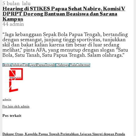
5 bulan lalu
Hearing di STIKES Papua Sehat Nabire, Komisi V
DPRPT Dorong Bantuan Beasiswa dan Sarana
Kampus
44
admin
“Jaga kebanggaan Sepak Bola Papua Tengah, bertanding
dengan semangat, junjung tinggi sportivitas, tunjukkan
skil dan bakat kalian karena tim besar di luar sedang
melihat,” pinta AFA, yang menutup dengan slogan “Satu
Bola, Satu Tanah, Satu Papua Tengah. Salam olahraga.”
Berita
JulukanTim
Liga4PapuaTengah
Olahraga
PialaGubernur
admin
Pos lain oleh admin
Pos terkait
Dukung Otsus, Kapolda Papua Tengah Perintahkan Jajaran Sinergi dengan Pemda