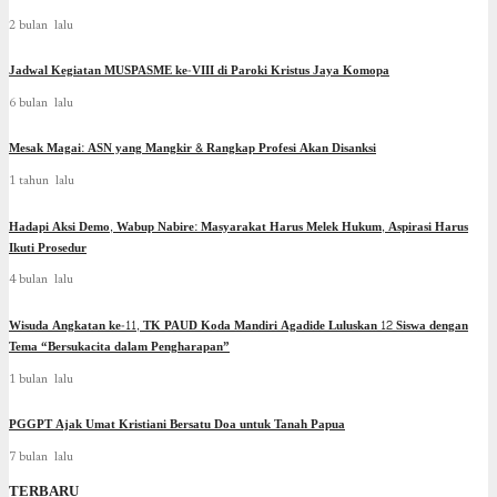
2 bulan lalu
Jadwal Kegiatan MUSPASME ke-VIII di Paroki Kristus Jaya Komopa
6 bulan lalu
Mesak Magai: ASN yang Mangkir & Rangkap Profesi Akan Disanksi
1 tahun lalu
Hadapi Aksi Demo, Wabup Nabire: Masyarakat Harus Melek Hukum, Aspirasi Harus
Ikuti Prosedur
4 bulan lalu
Wisuda Angkatan ke-11, TK PAUD Koda Mandiri Agadide Luluskan 12 Siswa dengan
Tema “Bersukacita dalam Pengharapan”
1 bulan lalu
PGGPT Ajak Umat Kristiani Bersatu Doa untuk Tanah Papua
7 bulan lalu
TERBARU