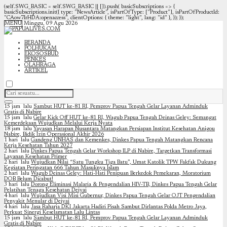
(self.SWG_BASIC = self.SWG_BASIC || []).push( basicSubscriptions => {
basicSubscriptions.init({ type: "NewsArticle", isPartOfType: ["Product"], isPartOfProductId:
"CAow7IrHDA:openaccess", clientOptions: { theme: "light", lang: "id" }, }); });
MENU
Minggu, 09 Agu 2026
BERANDA
POLHUKAM
EKOSOSBUD
PENKES
OLAHRAGA
ARTIKEL
15 jam lalu
Sambut HUT ke-81 RI, Pemprov Papua Tengah Gelar Layanan Adminduk
Gratis di Nabire
15 jam lalu
Gelar Kick Off HUT ke-81 RI, Wagub Papua Tengah Deinas Geley: Semangat
Kemerdekaan Wujudkan Melalui Kerja Nyata
18 jam lalu
Yayasan Harapan Nusantara Matangkan Persiapan Institut Kesehatan Anigou
Nabire, Bidik Izin Operasional Akhir 2026
1 hari lalu
Gandeng UNHAS dan Kemenkes, Dinkes Papua Tengah Matangkan Rencana
Kerja Kesehatan Tahun 2027
2 hari lalu
Dinkes Papua Tengah Gelar Workshop ILP di Nabire, Targetkan Transformasi
Layanan Kesehatan Primer
2 hari lalu
Wujudkan Nilai “Satu Tungku Tiga Batu”, Umat Katolik TPW Fakfak Dukung
Kegiatan Peringatan 666 Tahun Masuknya Islam
2 hari lalu
Wagub Deinas Geley: Hati-Hati Penipuan Berkedok Pemekaran, Moratorium
DOB Belum Dicabut!
3 hari lalu
Dorong Eliminasi Malaria & Pengendalian HIV-TB, Dinkes Papua Tengah Gelar
Pelatihan Tenaga Kesehatan Deiyai
4 hari lalu
Wujudkan Visi Misi Gubernur, Dinkes Papua Tengah Gelar OJT Pengendalian
Penyakit Menular di Deiyai
4 hari lalu
Jasa Raharja DKI Jakarta Hadiri Pisah Sambut Dirlantas Polda Metro Jaya,
Perkuat Sinergi Keselamatan Lalu Lintas
15 jam lalu
Sambut HUT ke-81 RI, Pemprov Papua Tengah Gelar Layanan Adminduk
Gratis di Nabire