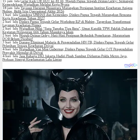
15 jam lalu
Gelar Kick Off HUT ke-81 RI, Wagub Papua Tengah Deinas Geley: Semangat
Kemerdekaan Wujudkan Melalui Kerja Nyata
18 jam lalu
Yayasan Harapan Nusantara Matangkan Persiapan Institut Kesehatan Anigou
Nabire, Bidik Izin Operasional Akhir 2026
1 hari lalu
Gandeng UNHAS dan Kemenkes, Dinkes Papua Tengah Matangkan Rencana
Kerja Kesehatan Tahun 2027
2 hari lalu
Dinkes Papua Tengah Gelar Workshop ILP di Nabire, Targetkan Transformasi
Layanan Kesehatan Primer
2 hari lalu
Wujudkan Nilai “Satu Tungku Tiga Batu”, Umat Katolik TPW Fakfak Dukung
Kegiatan Peringatan 666 Tahun Masuknya Islam
2 hari lalu
Wagub Deinas Geley: Hati-Hati Penipuan Berkedok Pemekaran, Moratorium
DOB Belum Dicabut!
3 hari lalu
Dorong Eliminasi Malaria & Pengendalian HIV-TB, Dinkes Papua Tengah Gelar
Pelatihan Tenaga Kesehatan Deiyai
4 hari lalu
Wujudkan Visi Misi Gubernur, Dinkes Papua Tengah Gelar OJT Pengendalian
Penyakit Menular di Deiyai
4 hari lalu
Jasa Raharja DKI Jakarta Hadiri Pisah Sambut Dirlantas Polda Metro Jaya,
Perkuat Sinergi Keselamatan Lalu Lintas