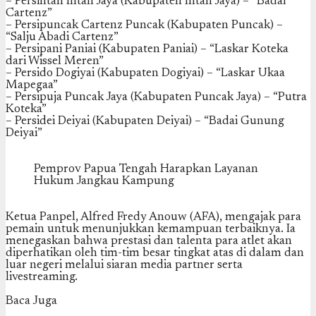
– Persintan Intan Jaya (Kabupaten Intan Jaya) – “Badai
Cartenz”
– Persipuncak Cartenz Puncak (Kabupaten Puncak) –
“Salju Abadi Cartenz”
– Persipani Paniai (Kabupaten Paniai) – “Laskar Koteka
dari Wissel Meren”
– Persido Dogiyai (Kabupaten Dogiyai) – “Laskar Ukaa
Mapegaa”
– Persipuja Puncak Jaya (Kabupaten Puncak Jaya) – “Putra
Koteka”
– Persidei Deiyai (Kabupaten Deiyai) – “Badai Gunung
Deiyai”
Pemprov Papua Tengah Harapkan Layanan
Hukum Jangkau Kampung
Ketua Panpel, Alfred Fredy Anouw (AFA), mengajak para
pemain untuk menunjukkan kemampuan terbaiknya. Ia
menegaskan bahwa prestasi dan talenta para atlet akan
diperhatikan oleh tim-tim besar tingkat atas di dalam dan
luar negeri melalui siaran media partner serta
livestreaming.
Baca Juga