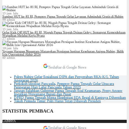
15 jam lalu
Sambut HUT ke-81 RI, Pemprov Papua Tengah Gelar Layanan Adminduk Gratis di Nabire
88
admin
15 jam lalu
Gelar Kick Off HUT ke-81 RI, Wagub Papua Tengah Deinas Geley: Semangat Kemerdekaan
Wujudkan Melalui Kerja Nyata
27
admin
18 jam lalu
Yayasan Harapan Nusantara Matangkan Persiapan Institut Kesehatan Anigou Nabire, Bidik
Izin Operasional Akhir 2026
60
admin
Terdaftar di Google News
Polres Nabire Gelar Sosialisasi DIPA dan Penyerahan RKA-K/L Tahun
Anggaran 2026
Perkokoh ldeologi Pancasila, Pemprov Papua Tengah Gelar Upacara
Peringatan Hari Lahir Pancasila Tahun 2025
Jangan Salahkan Gubernur Papua Tengah Soal Keamanan, Freny Anouw
Ingatkan Wewenang Bupati dan Pusat
DPRD Papua Tengah Minta Eksploitasi SDA Ilegal di Kapiraya Dihentikan
Tokoh Pemuda Timur: Polri Harus Tetap Dibawah Presiden
STATISTIK PEMBACA
LAINNYA
Terdaftar di Google News