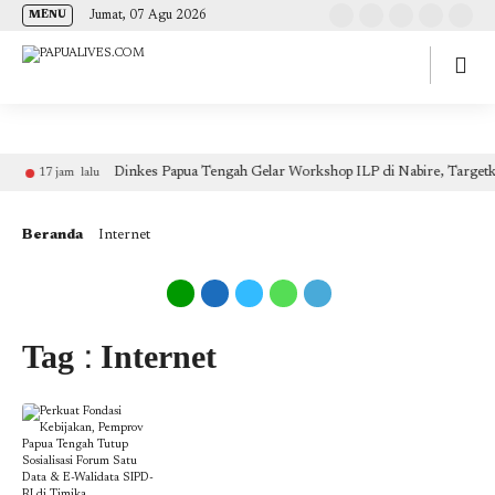
(self.SWG_BASIC = self.SWG_BASIC || []).push( basicSubscriptions => {
Jumat, 07 Agu 2026
MENU
basicSubscriptions.init({ type: "NewsArticle", isPartOfType: ["Product"], isPartOfProductId:
"CAow7IrHDA:openaccess", clientOptions: { theme: "light", lang: "id" }, }); });
Dinkes Papua Tengah Gelar Workshop ILP di Nabire, Targetk
17 jam lalu
Beranda
Internet
Tag : Internet