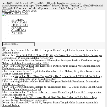
(self.SWG_BASIC = self.SWG_BASIC || []).push( basicSubscriptions => {
basicSubscriptions.init({ type: "NewsArticle", isPartOfType: ["Product"], isPartOfProductId:
"CAow7IrHDA:openaccess", clientOptions: { theme: "light", lang: "id" }, }); });
MENU
Minggu, 09 Agu 2026
BERANDA
POLHUKAM
EKOSOSBUD
PENKES
OLAHRAGA
ARTIKEL
20 jam lalu
Sambut HUT ke-81 RI, Pemprov Papua Tengah Gelar Layanan Adminduk
Gratis di Nabire
20 jam lalu
Gelar Kick Off HUT ke-81 RI, Wagub Papua Tengah Deinas Geley: Semangat
Kemerdekaan Wujudkan Melalui Kerja Nyata
23 jam lalu
Yayasan Harapan Nusantara Matangkan Persiapan Institut Kesehatan Anigou
Nabire, Bidik Izin Operasional Akhir 2026
1 hari lalu
Gandeng UNHAS dan Kemenkes, Dinkes Papua Tengah Matangkan Rencana
Kerja Kesehatan Tahun 2027
2 hari lalu
Dinkes Papua Tengah Gelar Workshop ILP di Nabire, Targetkan Transformasi
Layanan Kesehatan Primer
2 hari lalu
Wujudkan Nilai “Satu Tungku Tiga Batu”, Umat Katolik TPW Fakfak Dukung
Kegiatan Peringatan 666 Tahun Masuknya Islam
3 hari lalu
Wagub Deinas Geley: Hati-Hati Penipuan Berkedok Pemekaran, Moratorium
DOB Belum Dicabut!
3 hari lalu
Dorong Eliminasi Malaria & Pengendalian HIV-TB, Dinkes Papua Tengah Gelar
Pelatihan Tenaga Kesehatan Deiyai
4 hari lalu
Wujudkan Visi Misi Gubernur, Dinkes Papua Tengah Gelar OJT Pengendalian
Penyakit Menular di Deiyai
4 hari lalu
Jasa Raharja DKI Jakarta Hadiri Pisah Sambut Dirlantas Polda Metro Jaya,
Perkuat Sinergi Keselamatan Lalu Lintas
20 jam lalu
Sambut HUT ke-81 RI, Pemprov Papua Tengah Gelar Layanan Adminduk
Gratis di Nabire