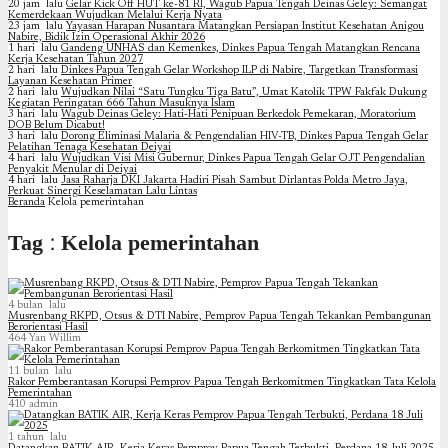
20 jam lalu
Gelar Kick Off HUT ke-81 RI, Wagub Papua Tengah Deinas Geley: Semangat
Kemerdekaan Wujudkan Melalui Kerja Nyata
23 jam lalu
Yayasan Harapan Nusantara Matangkan Persiapan Institut Kesehatan Anigou
Nabire, Bidik Izin Operasional Akhir 2026
1 hari lalu
Gandeng UNHAS dan Kemenkes, Dinkes Papua Tengah Matangkan Rencana
Kerja Kesehatan Tahun 2027
2 hari lalu
Dinkes Papua Tengah Gelar Workshop ILP di Nabire, Targetkan Transformasi
Layanan Kesehatan Primer
2 hari lalu
Wujudkan Nilai “Satu Tungku Tiga Batu”, Umat Katolik TPW Fakfak Dukung
Kegiatan Peringatan 666 Tahun Masuknya Islam
3 hari lalu
Wagub Deinas Geley: Hati-Hati Penipuan Berkedok Pemekaran, Moratorium
DOB Belum Dicabut!
3 hari lalu
Dorong Eliminasi Malaria & Pengendalian HIV-TB, Dinkes Papua Tengah Gelar
Pelatihan Tenaga Kesehatan Deiyai
4 hari lalu
Wujudkan Visi Misi Gubernur, Dinkes Papua Tengah Gelar OJT Pengendalian
Penyakit Menular di Deiyai
4 hari lalu
Jasa Raharja DKI Jakarta Hadiri Pisah Sambut Dirlantas Polda Metro Jaya,
Perkuat Sinergi Keselamatan Lalu Lintas
Beranda
Kelola pemerintahan
Tag : Kelola pemerintahan
4 bulan lalu
Musrenbang RKPD, Otsus & DTI Nabire, Pemprov Papua Tengah Tekankan Pembangunan
Berorientasi Hasil
464
Yan Willim
11 bulan lalu
Rakor Pemberantasan Korupsi Pemprov Papua Tengah Berkomitmen Tingkatkan Tata Kelola
Pemerintahan
410
admin
1 tahun lalu