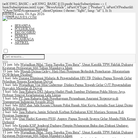
(self.SWG_BASIC = self.SWG_BASIC || []).push( basicSubscriptions => {
basicSubscriptions.init({ type: "NewsArticle", isPartOfType: ["Product"], isPartOfProductId:
"CAow7IrHDA:openaccess", clientOptions: { theme: "light", lang: "id" }, }); });
MENU
Kamis, 06 Agu 2026
BERANDA
POLHUKAM
EKOSOSBUD
PENKES
OLAHRAGA
ARTIKEL
11 jam lalu
Wujudkan Nilai “Satu Tungku Tiga Batu”, Umat Katolik TPW Fakfak Dukung
Kegiatan Peringatan 666 Tahun Masuknya Islam
15 jam lalu
Wagub Deinas Geley: Hati-Hati Penipuan Berkedok Pemekaran, Moratorium
DOB Belum Dicabut!
1 hari lalu
Dorong Eliminasi Malaria & Pengendalian HIV-TB, Dinkes Papua Tengah Gelar
Pelatihan Tenaga Kesehatan Deiyai
1 hari lalu
Wujudkan Visi Misi Gubernur, Dinkes Papua Tengah Gelar OJT Pengendalian
Penyakit Menular di Deiyai
1 hari lalu
Jasa Raharja DKI Jakarta Hadiri Pisah Sambut Dirlantas Polda Metro Jaya,
Perkuat Sinergi Keselamatan Lalu Lintas
1 hari lalu
PT Jasa Raharja Raih Penghargaan Perusahaan Asuransi Terpercaya di
Transportasi Indonesia Awards 2026
2 hari lalu
AWP dan Jubi Kecam Oknum Polisi Rusak Alat Kerja Jurnalis Saat Liput Demo
KNPB di Sentani
2 hari lalu
Jasa Raharja Jamin Seluruh Korban Kebakaran KM Mutiara Sentosa II di
Perairan Sumenep
2 hari lalu
Usai Hadiri Kongres PSSI, Asprov Papua Tengah Segera Gelar Musda Pilih Ketua
Definitif
2 hari lalu
Kepala KSP Jenderal Dudung Pimpin Peluncuran Buku dan Diskusi Undang-
Undang Perekonomian Nasional
11 jam lalu
Wujudkan Nilai “Satu Tungku Tiga Batu”, Umat Katolik TPW Fakfak Dukung
Kegiatan Peringatan 666 Tahun Masuknya Islam