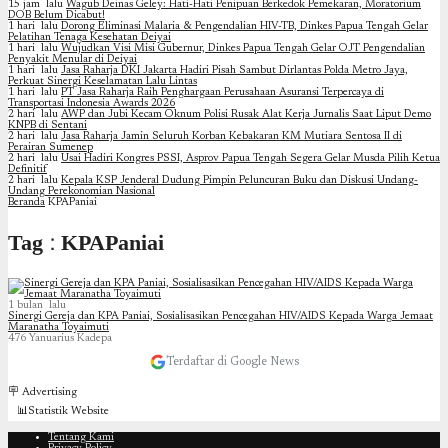
15 jam lalu
Wagub Deinas Geley: Hati-Hati Penipuan Berkedok Pemekaran, Moratorium
DOB Belum Dicabut!
1 hari lalu
Dorong Eliminasi Malaria & Pengendalian HIV-TB, Dinkes Papua Tengah Gelar
Pelatihan Tenaga Kesehatan Deiyai
1 hari lalu
Wujudkan Visi Misi Gubernur, Dinkes Papua Tengah Gelar OJT Pengendalian
Penyakit Menular di Deiyai
1 hari lalu
Jasa Raharja DKI Jakarta Hadiri Pisah Sambut Dirlantas Polda Metro Jaya,
Perkuat Sinergi Keselamatan Lalu Lintas
1 hari lalu
PT Jasa Raharja Raih Penghargaan Perusahaan Asuransi Terpercaya di
Transportasi Indonesia Awards 2026
2 hari lalu
AWP dan Jubi Kecam Oknum Polisi Rusak Alat Kerja Jurnalis Saat Liput Demo
KNPB di Sentani
2 hari lalu
Jasa Raharja Jamin Seluruh Korban Kebakaran KM Mutiara Sentosa II di
Perairan Sumenep
2 hari lalu
Usai Hadiri Kongres PSSI, Asprov Papua Tengah Segera Gelar Musda Pilih Ketua
Definitif
2 hari lalu
Kepala KSP Jenderal Dudung Pimpin Peluncuran Buku dan Diskusi Undang-
Undang Perekonomian Nasional
Beranda
KPAPaniai
Tag : KPAPaniai
1 bulan lalu
Sinergi Gereja dan KPA Paniai, Sosialisasikan Pencegahan HIV/AIDS Kepada Warga Jemaat
Maranatha Toyaimuti
476
Yanuarius Kadepa
Terdaftar di Google News
🪧 Advertising
📊Statistik Website
Tentang Kami