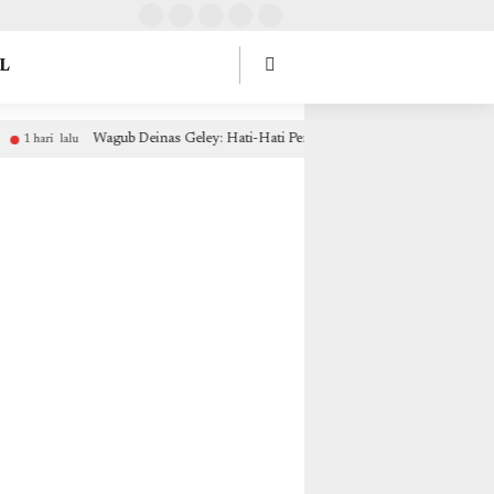
tOptions: { theme: "light", lang: "id" }, }); });
L
Wagub Deinas Geley: Hati-Hati Penipuan Berkedok Pemekaran, Mo
1 hari lalu