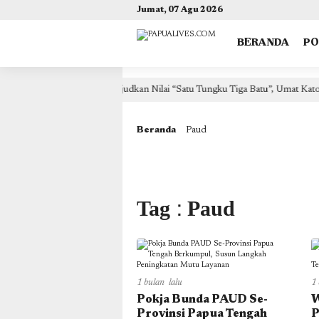
(self.SWG_BASIC = self.SWG_BASIC || []).push( basicSubscriptions => { basicSubscriptions.init({ 
Jumat, 07 Agu 2026
BERANDA
P
r
Wujudkan Nilai “Satu Tungku Tiga Batu”, Umat Katoli
22 jam lalu
Beranda
Paud
Tag : Paud
1 bulan lalu
1 
Pokja Bunda PAUD Se-
W
Provinsi Papua Tengah
P