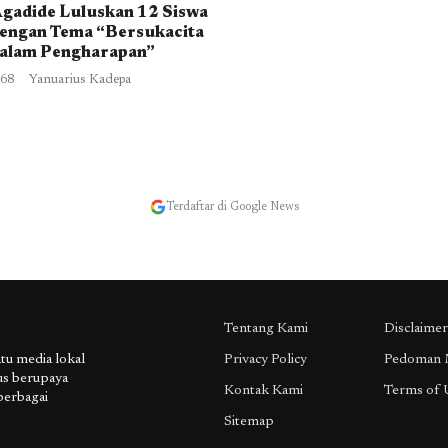
gadide Luluskan 12 Siswa
engan Tema “Bersukacita
alam Pengharapan”
68
Yanuarius Kadepa
Terdaftar di Google News
Tentang Kami
Disclaimer
 media lokal
Privacy Policy
Pedoman 
us berupaya
Kontak Kami
Terms of 
berbagai
Sitemap