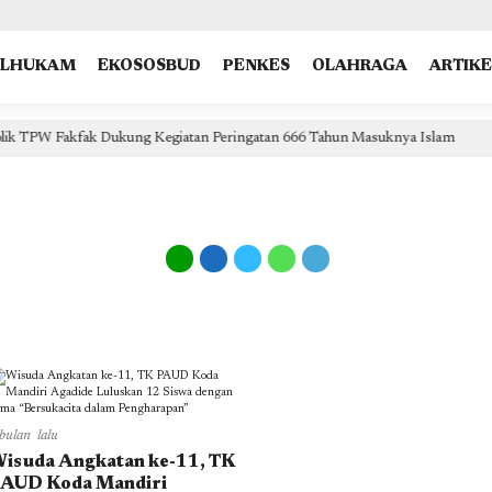
type: "NewsArticle", isPartOfType: ["Product"], isPartOfProductId: "CAow7IrHDA:openaccess", clien
OLHUKAM
EKOSOSBUD
PENKES
OLAHRAGA
ARTIKE
k TPW Fakfak Dukung Kegiatan Peringatan 666 Tahun Masuknya Islam
bulan lalu
isuda Angkatan ke-11, TK
AUD Koda Mandiri