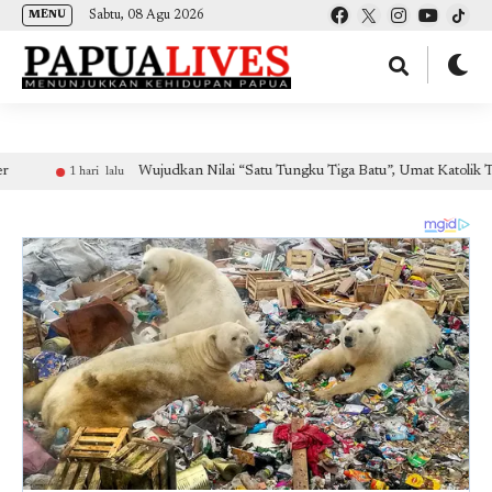
(self.SWG_BASIC = self.SWG_BASIC || []).push( basicSubscriptions => {
Sabtu, 08 Agu 2026
MENU
basicSubscriptions.init({ type: "NewsArticle", isPartOfType: ["Product"], isPartOfProductId:
"CAow7IrHDA:openaccess", clientOptions: { theme: "light", lang: "id" }, }); });
Wujudkan Nilai “Satu Tungku Tiga Batu”, Umat Katolik TPW Fa
1 hari lalu