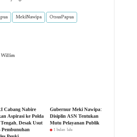
apua
MekiNawipa
OtsusPapua
 Willim
 Cabang Nabire
Gubernur Meki Nawipa:
an Aspirasi ke Polda
Disiplin ASN Tentukan
Tengah, Desak Usut
Mutu Pelayanan Publik
s Pembunuhan
1 bulan lalu
les Peuki