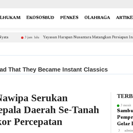
type: "NewsArticle", isPartOfType: ["Product"], isPartOfProductId: "CAow7IrHDA:openaccess", clien
OLHUKAM
EKOSOSBUD
PENKES
OLAHRAGA
ARTIKE
Yayasan Harapan Nusantara Matangkan Persiapan Institut Kesehatan A
jam lalu
Nawipa Serukan
TER
epala Daerah Se-Tanah
3 menit 
Sambu
or Percepatan
Pempr
Gelar 
Admind
3
admin