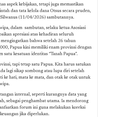
s aspek kebijakan, tetapi juga memastikan
intah dan tata kelola dana Otsus secara pruden,
ar Silwanus (11/04/2026) sambutannya.
pa, dalam sambutan, selaku ketua Asosiasi
ikan apresiasi atas kehadiran seluruh
 mengingatkan bahwa setelah 26 tahun
2000, Papua kini memiliki enam provinsi dengan
 satu kesatuan identitas “Tanah Papua”.
insi, tapi tetap satu Papua. Kita harus satukan
ada lagi sikap sombong atau lupa diri setelah
ti ke hati, mata ke mata, dan otak ke otak untuk
wipa.
angan internal, seperti kurangnya data yang
erah, sebagai penghambat utama. Ia mendorong
nfaatkan forum ini guna melakukan koreksi
 keuangan jika diperlukan.