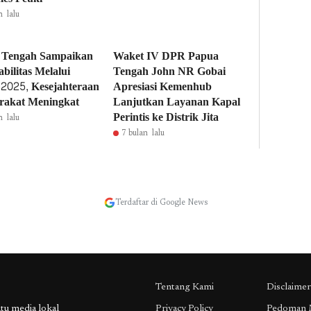
n lalu
 Tengah Sampaikan
Waket IV DPR Papua
bilitas Melalui
Tengah John NR Gobai
2025, Kesejahteraan
Apresiasi Kemenhub
rakat Meningkat
Lanjutkan Layanan Kapal
Perintis ke Distrik Jita
n lalu
7 bulan lalu
Terdaftar di Google News
Tentang Kami
Disclaimer
 media lokal
Privacy Policy
Pedoman 