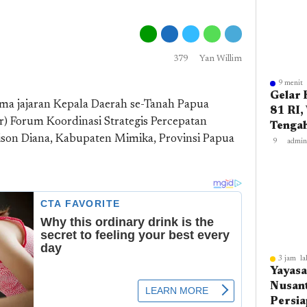
Nabir
379
Yan Willim
9 menit 
Gelar 
a jajaran Kepala Daerah se-Tanah Papua
81 RI
) Forum Koordinasi Strategis Percepatan
Tengah
son Diana, Kabupaten Mimika, Provinsi Papua
Seman
9
admin
Kemer
Wujud
Kerja 
3 jam la
Yayas
Nusan
Persia