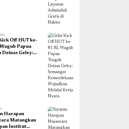
e
lalu
Kick Off HUT ke-
, Wagub Papua
 Deinas Geley:
gat
dekaan
kan Melalui
Nyata
lu
an Harapan
tara Matangkan
pan Institut