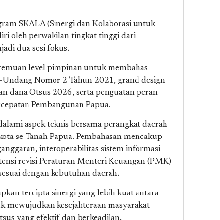
gram SKALA (Sinergi dan Kolaborasi untuk
iri oleh perwakilan tingkat tinggi dari
adi dua sesi fokus.
rtemuan level pimpinan untuk membahas
g-Undang Nomor 2 Tahun 2021, grand design
an dana Otsus 2026, serta penguatan peran
rcepatan Pembangunan Papua.
alami aspek teknis bersama perangkat daerah
n/kota se-Tanah Papua. Pembahasan mencakup
anggaran, interoperabilitas sistem informasi
otensi revisi Peraturan Menteri Keuangan (PMK)
sesuai dengan kebutuhan daerah.
apkan tercipta sinergi yang lebih kuat antara
uk mewujudkan kesejahteraan masyarakat
sus yang efektif dan berkeadilan.