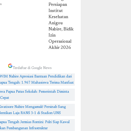
atan Anigou
in
, Bidik Izin
ional Akhir
Terdaftar di Google News
WIM Nabire Apresiasi Bantuan Pendidikan dari
apua Tengah: 1.967 Mahasiswa Terima Manfaat
swa Papua Putus Sekolah: Pemerintah Diminta
 Cepat
Kwatisore Nabire Mengamuk! Persinab Sang
entikan Laju RANS 3-1 di Stadion UNS
apua Tengah Jermias Rontini: Polri Siap Kawal
an Pembangunan Infrastruktur