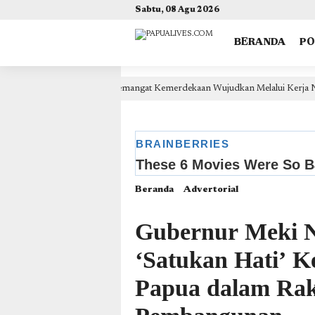
(self.SWG_BASIC = self.SWG_BASIC || []).push( basicSubscriptions => { basicSubscriptions.init({ 
Sabtu, 08 Agu 2026
BERANDA
P
einas Geley: Semangat Kemerdekaan Wujudkan Melalui Kerja Nyata
3 
Beranda
Advertorial
Gubernur Meki 
‘Satukan Hati’ K
Papua dalam Rak