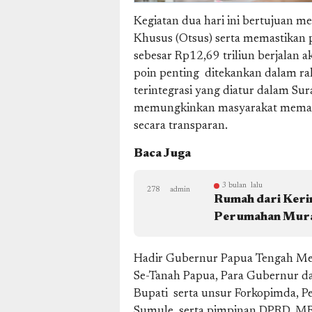
Kegiatan dua hari ini bertujuan 
Khusus (Otsus) serta memastikan
sebesar Rp12,69 triliun berjalan 
poin penting ditekankan dalam rak
terintegrasi yang diatur dalam Sur
memungkinkan masyarakat meman
secara transparan.
Baca Juga
3 bulan lalu
278
admin
Rumah dari Kerin
Perumahan Murah
Hadir Gubernur Papua Tengah Mek
Se-Tanah Papua, Para Gubernur da
Bupati serta unsur Forkopimda, P
Sumule, serta pimpinan DPRD, M