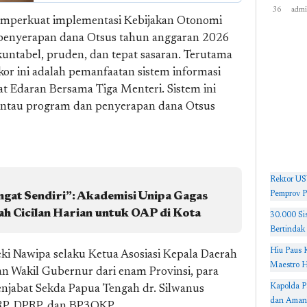
Keseh
36
adm
memperkuat implementasi Kebijakan Otonomi
Nabire
 penyerapan dana Otsus tahun anggaran 2026
Operas
2026
akuntabel, pruden, dan tepat sasaran. Terutama
or ini adalah pemanfaatan sistem informasi
at Edaran Bersama Tiga Menteri. Sistem ini
tau program dan penyerapan dana Otsus
Rektor US
Pemprov P
gat Sendiri”: Akademisi Unipa Gagas
 Cicilan Harian untuk OAP di Kota
30.000 Si
Bertindak
Hiu Paus 
i Nawipa selaku Ketua Asosiasi Kepala Daerah
Maestro H
n Wakil Gubernur dari enam Provinsi, para
Kapolda P
enjabat Sekda Papua Tengah dr. Silwanus
dan Amank
RP, DPRP, dan BP3OKP.