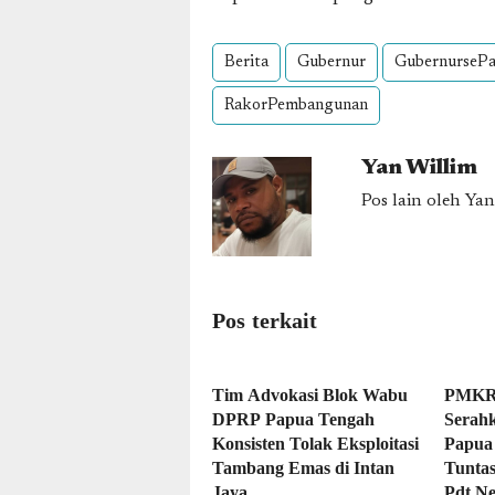
Berita
Gubernur
GubernurseP
RakorPembangunan
Yan Willim
Pos lain oleh Yan
Pos terkait
Tim Advokasi Blok Wabu
PMKRI
DPRP Papua Tengah
Serahk
Konsisten Tolak Eksploitasi
Papua 
Tambang Emas di Intan
Tunta
Jaya
Pdt.Ne