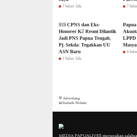
7 bulan lalu
7 bula
919 CPNS dan Eks-
Papua
Honorer K2 Resmi Dilantik
Akunta
Jadi PNS Papua Tengah,
LPPD 
Pj. Sekda: Tegakkan UU
Masya
ASN Baru
4 bula
1 bulan lalu
🪧 Advertising
📊Statistik Website
MEDIA PAPUALIVES merupakan salahsatu