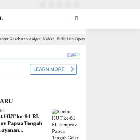
tOptions: { theme: "light", lang: "id" }, }); });
L
nigou Nabire, Bidik Izin Operasional Akhir 2026
Ganden
23 jam lalu
BARU
lalu
t HUT ke-81 RI,
ov Papua Tengah
Layanan
uk Gratis di