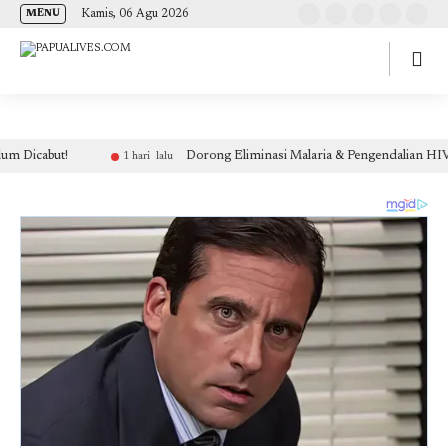
(self.SWG_BASIC = self.SWG_BASIC || []).push( basicSubscriptions => {
Kamis, 06 Agu 2026
MENU
basicSubscriptions.init({ type: "NewsArticle", isPartOfType: ["Product"], isPartOfProductId:
"CAow7IrHDA:openaccess", clientOptions: { theme: "light", lang: "id" }, }); });
but!
Dorong Eliminasi Malaria & Pengendalian HIV-TB, Din
1 hari lalu