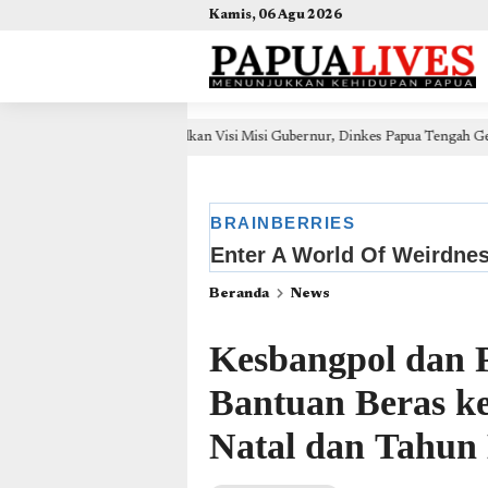
(self.SWG_BASIC = self.SWG_BASIC || []).push( basicSubscriptions => { basicSubscriptions.init({ 
Kamis, 06 Agu 2026
udkan Visi Misi Gubernur, Dinkes Papua Tengah Gelar OJT Pengendalian Penya
Beranda
News
Kesbangpol dan P
Bantuan Beras ke
Natal dan Tahun