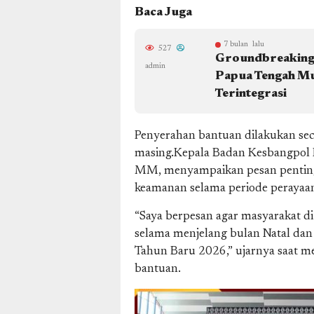
Baca Juga
7 bulan lalu
527
Groundbreaking
admin
Papua Tengah Mu
Terintegrasi
Penyerahan bantuan dilakukan seca
masing.Kepala Badan Kesbangpol K
MM, menyampaikan pesan penting 
keamanan selama periode perayaa
“Saya berpesan agar masyarakat 
selama menjelang bulan Natal da
Tahun Baru 2026,” ujarnya saat m
bantuan.