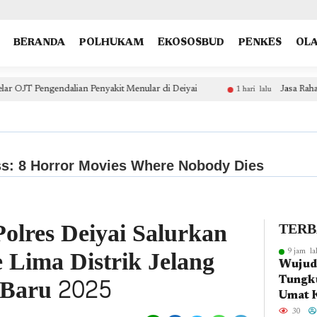
type: "NewsArticle", isPartOfType: ["Product"], isPartOfProductId: "CAow7IrHDA:openaccess", clien
BERANDA
POLHUKAM
EKOSOSBUD
PENKES
OL
kit Menular di Deiyai
Jasa Raharja DKI Jakarta Hadiri Pis
1 hari lalu
olres Deiyai Salurkan
TER
 Lima Distrik Jelang
9 jam la
Wujudk
 Baru 2025
Tungku
Umat 
Fakfa
30