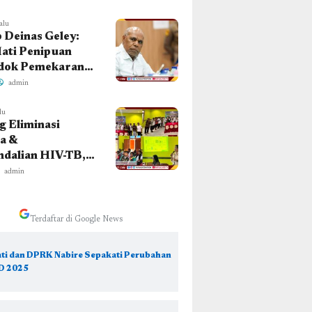
an Peringatan
ahun Masuknya
alu
Deinas Geley:
ati Penipuan
dok Pemekaran,
orium DOB
admin
 Dicabut!
lu
 Eliminasi
a &
dalian HIV-TB,
 Papua Tengah
admin
Pelatihan Tenaga
tan Deiyai
Terdaftar di Google News
ti dan DPRK Nabire Sepakati Perubahan
D 2025