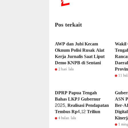
Pos terkait
AWP dan Jubi Kecam
Wakil
Oknum Polisi Rusak Alat
Tenga
Kerja Jurnalis Saat Liput
Ranca
Demo KNPB di Sentani
Daera
Provin
2 hari lalu
11 bul
DPRP Papua Tengah
Guber
Bahas LKPJ Gubernur
ASN P
2025, Realisasi Pendapatan
Ber-A
Tembus Rp4,12 Triliun
Digita
Kinerj
4 bulan lalu
1 ming