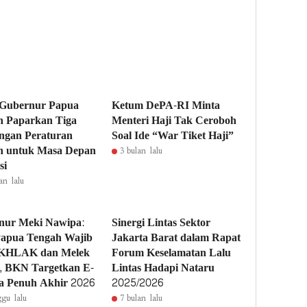
 Gubernur Papua
Ketum DePA-RI Minta
h Paparkan Tiga
Menteri Haji Tak Ceroboh
ngan Peraturan
Soal Ide “War Tiket Haji”
h untuk Masa Depan
3 bulan lalu
si
an lalu
nur Meki Nawipa:
Sinergi Lintas Sektor
apua Tengah Wajib
Jakarta Barat dalam Rapat
KHLAK dan Melek
Forum Keselamatan Lalu
l, BKN Targetkan E-
Lintas Hadapi Nataru
a Penuh Akhir 2026
2025/2026
gu lalu
7 bulan lalu