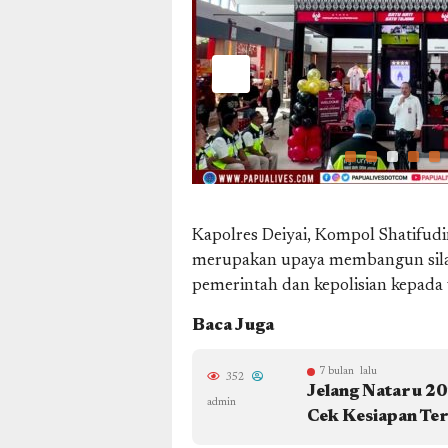
Cenderawasih Karsa
Persipura resmi di Banda
Jayapura
Kapolres Deiyai, Kompol Shatifu
merupakan upaya membangun silat
pemerintah dan kepolisian kepada
Baca Juga
7 bulan lalu
352
Jelang Nataru 20
admin
Cek Kesiapan Te