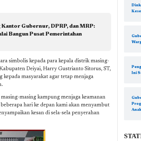
Dink
Kese
 Kantor Gubernur, DPRP, dan MRP:
lai Bangun Pusat Pemerintahan
Gube
Warg
ra simbolis kepada para kepala distrik masing-
Peng
abupaten Deiyai, Harry Gustrianto Sitorus, ST,
Ini S
kepada masyarakat agar tetap menjaga
n.
di masing-masing kampung menjaga keamanan
Gube
Prog
n beberapa hari ke depan kami akan menyambut
Anak
enyampaikan kesan di sela-sela penyerahan
STAT