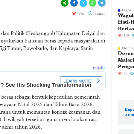
Kegiat
666 T
13 jam l
345
admin
Wagub 
Islam
Hati-H
Berke
an Politik (Kesbangpol) Kabupaten Deiyai dan
Morat
160
menyalurkan bantuan beras kepada masyarakat di
Belum
t, Tigi Timur, Bowobado, dan Kapiraya. Senin
1 hari la
Dorong
Malari
Pengen
Dinkes
76
Gelar 
Keseha
g beras sebagai bentuk kepedulian pemerintah
perayaan Natal 2025 dan Tahun Baru 2026.
Bupa
 sarana untuk memantau kondisi keamanan dan
APB
 di wilayah tersebut, guna menciptakan rasa
 akhir tahun 2026.