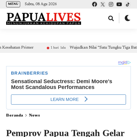
(self.SWG_BASIC = self.SWG_BASIC || []).push( basicSubscriptions => {
Sabtu, 08 Agu 2026
MENU
basicSubscriptions.init({ type: "NewsArticle", isPartOfType: ["Product"], isPartOfProductId:
"CAow7IrHDA:openaccess", clientOptions: { theme: "light", lang: "id" }, }); });
atan Primer
Wujudkan Nilai “Satu Tungku Tiga Batu”, Um
1 hari lalu
Beranda
News
Pemprov Papua Tengah Gelar