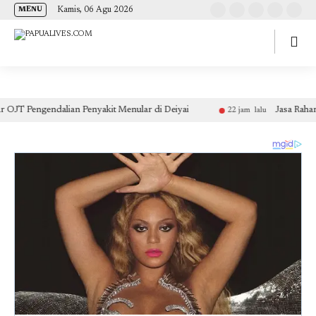
(self.SWG_BASIC = self.SWG_BASIC || []).push( basicSubscriptions => {
Kamis, 06 Agu 2026
MENU
basicSubscriptions.init({ type: "NewsArticle", isPartOfType: ["Product"], isPartOfProductId:
"CAow7IrHDA:openaccess", clientOptions: { theme: "light", lang: "id" }, }); });
ngendalian Penyakit Menular di Deiyai
Jasa Raharja DKI 
22 jam lalu