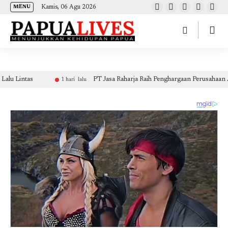
(self.SWG_BASIC = self.SWG_BASIC || []).push( basicSubscriptions => {
Kamis, 06 Agu 2026
MENU
basicSubscriptions.init({ type: "NewsArticle", isPartOfType: ["Product"], isPartOfProductId:
"CAow7IrHDA:openaccess", clientOptions: { theme: "light", lang: "id" }, }); });
tas
PT Jasa Raharja Raih Penghargaan Perusahaan Asuransi
1 hari lalu