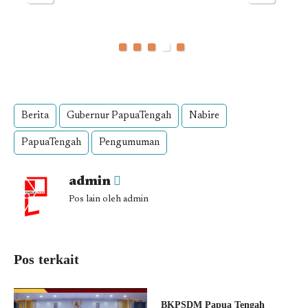
Berita
Gubernur PapuaTengah
Nabire
PapuaTengah
Pengumuman
admin
Pos lain oleh admin
Pos terkait
BKPSDM Papua Tengah