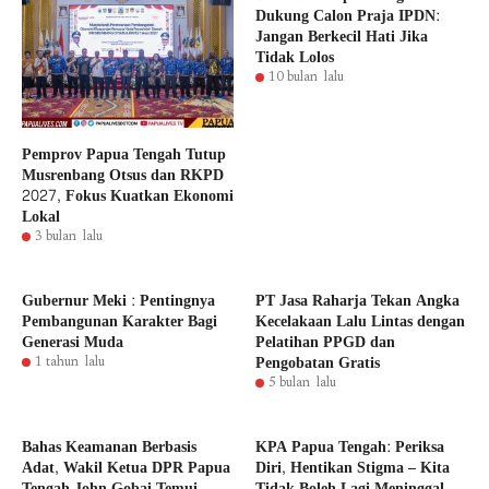
Dukung Calon Praja IPDN:
Jangan Berkecil Hati Jika
Tidak Lolos
10 bulan lalu
Pemprov Papua Tengah Tutup
Musrenbang Otsus dan RKPD
2027, Fokus Kuatkan Ekonomi
Lokal
3 bulan lalu
Gubernur Meki : Pentingnya
PT Jasa Raharja Tekan Angka
Pembangunan Karakter Bagi
Kecelakaan Lalu Lintas dengan
Generasi Muda
Pelatihan PPGD dan
Pengobatan Gratis
1 tahun lalu
5 bulan lalu
Bahas Keamanan Berbasis
KPA Papua Tengah: Periksa
Adat, Wakil Ketua DPR Papua
Diri, Hentikan Stigma – Kita
Tengah John Gobai Temui
Tidak Boleh Lagi Meninggal