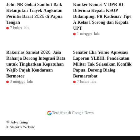
John NR Gobai Sambut Baik
Kunker Komisi V DPR RI
Kelanjutan Trayek Angkutan
Diterima Kepala KSOP
Perintis Darat 2026 di Papua
Didampingi Plt Kadisnav Tipe
Tengah
A Kelas I Sorong dan Kepala
UPT
7 bulan lalu
1 minggu lalu
Rakornas Samsat 2026, Jasa
Senator Eka Yeimo Apresiasi
Raharja Dorong Integrasi Data
Laporan YLBHI: Pendekatan
untuk Tingkatkan Kepatuhan
Militer Tak Selesaikan Konflik
Wajib Pajak Kendaraan
Papua, Dorong Dialog
Bermotor
Bermartabat
3 minggu lalu
7 bulan lalu
Terdaftar di Google News
🪧 Advertising
📊Statistik Website