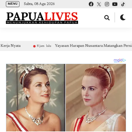
(self.SWG_BASIC = self.SWG_BASIC || []).push( basicSubscriptions => {
Sabtu, 08 Agu 2026
MENU
basicSubscriptions.init({ type: "NewsArticle", isPartOfType: ["Product"], isPartOfProductId:
"CAow7IrHDA:openaccess", clientOptions: { theme: "light", lang: "id" }, }); });
yata
Yayasan Harapan Nusantara Matangkan Persiapan Insti
8 jam lalu