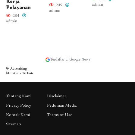
Kerja
admin
245
Pelayanan
admin
284
admin
Terdaftar di Google News
🪧 Advertising
📊Statistik Website
Tentang Kami
Disclaimer
Privacy Policy
Pedoman Media
Kontak Kami
Terms of Use
Sitemap