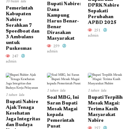
10 bulan lalu
Bupati Nabire:
DPRK Nabire
Pemerintah
Dana
Sepakati
Kabupaten
Kampung
Perubahan
Nabire
Harus Benar-
APBD 2025
Serahkan 7
Benar
251
Speedboat dan
Dirasakan
admin
3 Ambulans
Masyarakat
untuk
259
Puskesmas
admin
247
admin
1 tahun lalu
1 tahun lalu
1 tahun lalu
Soal MBG, Ini
Bupati Terpilih
Bupati Nabire
Saran Bupati
Mesak Magai:
Ajak Tenaga
Mesak Magai
Terima Kasih
Kesehatan
kepada
Masyarakat
Jaga Integritas
Pemerintah
Nabire
dan Budaya
Pusat
257