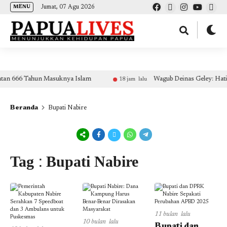
(self.SWG_BASIC = self.SWG_BASIC || []).push( basicSubscriptions => {
Jumat, 07 Agu 2026
MENU
basicSubscriptions.init({ type: "NewsArticle", isPartOfType: ["Product"], isPartOfProductId:
"CAow7IrHDA:openaccess", clientOptions: { theme: "light", lang: "id" }, }); });
an 666 Tahun Masuknya Islam
Wagub Deinas Geley: Hati-
18 jam lalu
Beranda
Bupati Nabire
Tag : Bupati Nabire
11 bulan lalu
10 bulan lalu
Bupati dan