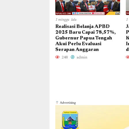
1 minggu lalu
1
Realisasi Belanja APBD
J
2025 Baru Capai 78,57%,
P
Gubernur Papua Tengah
K
Akui Perlu Evaluasi
I
Serapan Anggaran
d
248
admin
Advertising