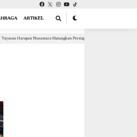
tOptions: { theme: "light", lang: "id" }, }); });
AHRAGA
ARTIKEL
an Institut Kesehatan Anigou Nabire, Bidik Izin Operasional Akhir 2026