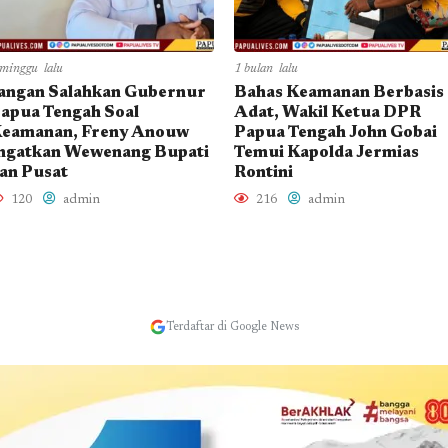
 minggu lalu
1 bulan lalu
angan Salahkan Gubernur
Bahas Keamanan Berbasis
apua Tengah Soal
Adat, Wakil Ketua DPR
eamanan, Freny Anouw
Papua Tengah John Gobai
ngatkan Wewenang Bupati
Temui Kapolda Jermias
an Pusat
Rontini
120
admin
216
admin
Terdaftar di Google News