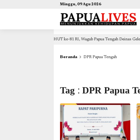
(self.SWG_BASIC = self.SWG_BASIC || []).push( basicSubscriptions => { basicSubscriptions.init({ 
Minggu, 09 Agu 2026
Wagub Papua Tengah Deinas Geley: Semangat Kemerdekaan Wujudkan Melalui 
Beranda
DPR Papua Tengah
Tag : DPR Papua T