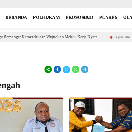
type: "NewsArticle", isPartOfType: ["Product"], isPartOfProductId: "CAow7IrHDA:openaccess", clien
BERANDA
POLHUKAM
EKOSOSBUD
PENKES
OL
Kerja Nyata
Yayasan Harapan Nusantara Matangkan Persiap
23 jam lalu
engah