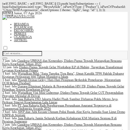
(self.SWG_BASIC = self.SWG_BASIC || []).push( basicSubscriptions => {
basicSubscriptions.init({ type: "NewsArticle", isPartOfType: ["Product"], isPartOfProductId:
"CAow7IrHDA:openaccess", clientOptions: { theme: "light", lang: "id" }, }); });
MENU
Jumat, 07 Agu 2026
BERANDA
POLHUKAM
EKOSOSBUD
PENKES
OLAHRAGA
ARTIKEL
3 jam lalu
Gandeng UNHAS dan Kemenkes, Dinkes Papua Tengah Matangkan Rencana
Kerja Kesehatan Tahun 2027
12 jam lalu
Dinkes Papua Tengah Gelar Workshop ILP di Nabire, Targetkan Transformasi
Layanan Kesehatan Primer
1 hari lalu
Wujudkan Nilai “Satu Tungku Tiga Batu”, Umat Katolik TPW Fakfak Dukung
Kegiatan Peringatan 666 Tahun Masuknya Islam
1 hari lalu
Wagub Deinas Geley: Hati-Hati Penipuan Berkedok Pemekaran, Moratorium
DOB Belum Dicabut!
2 hari lalu
Dorong Eliminasi Malaria & Pengendalian HIV-TB, Dinkes Papua Tengah Gelar
Pelatihan Tenaga Kesehatan Deiyai
2 hari lalu
Wujudkan Visi Misi Gubernur, Dinkes Papua Tengah Gelar OJT Pengendalian
Penyakit Menular di Deiyai
2 hari lalu
Jasa Raharja DKI Jakarta Hadiri Pisah Sambut Dirlantas Polda Metro Jaya,
Perkuat Sinergi Keselamatan Lalu Lintas
2 hari lalu
PT Jasa Raharja Raih Penghargaan Perusahaan Asuransi Terpercaya di
Transportasi Indonesia Awards 2026
3 hari lalu
AWP dan Jubi Kecam Oknum Polisi Rusak Alat Kerja Jurnalis Saat Liput Demo
KNPB di Sentani
3 hari lalu
Jasa Raharja Jamin Seluruh Korban Kebakaran KM Mutiara Sentosa II di
Perairan Sumenep
3 jam lalu
Gandeng UNHAS dan Kemenkes, Dinkes Papua Tengah Matangkan Rencana
Kerja Kesehatan Tahun 2027