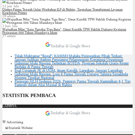
12 jam lalu
Dinkes Papua Tengah Gelar Workshop ILP di Nabire, Targetkan Transformasi Layanan
Kesehatan Primer
38
admin
1 hari lalu
Wujudkan Nilai “Satu Tungku Tiga Batu”, Umat Katolik TPW Fakfak Dukung Kegiatan
Peringatan 666 Tahun Masuknya Islam
37
admin
Terdaftar di Google News
Tolak Muktamar “Ilegal”, KAMMI Maluku Peringatkan Pihak Terkait:
Jangan Jadikan Ambon Panggung Pelanggaran Konstitusi Organisasi
Gubernur Meki Nawipa Terbitkan BOSDA, Program Sekolah Gratis Resmi
Berlaku di Papua Tengah
Soal Ceramah JK di UGM, Imam Katolik: Luruskan, Jangan Laporkan
Gubernur Meki Nawipa: Liga 4 Papua Tengah Dorong Talenta Sepakbola
Menuju Tingkat Nasional
Peringati HLH Sedunia 2026, Pemprov Papua Tengah Kumpulkan 4,1 Ton
Sampah dalam Aksi Massal di Nabire
STATISTIK PEMBACA
LAINNYA
Terdaftar di Google News
🪧 Advertising
📊Statistik Website