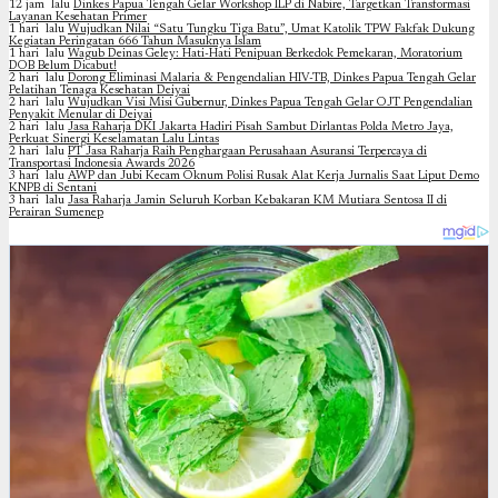
12 jam lalu
Dinkes Papua Tengah Gelar Workshop ILP di Nabire, Targetkan Transformasi
Layanan Kesehatan Primer
1 hari lalu
Wujudkan Nilai “Satu Tungku Tiga Batu”, Umat Katolik TPW Fakfak Dukung
Kegiatan Peringatan 666 Tahun Masuknya Islam
1 hari lalu
Wagub Deinas Geley: Hati-Hati Penipuan Berkedok Pemekaran, Moratorium
DOB Belum Dicabut!
2 hari lalu
Dorong Eliminasi Malaria & Pengendalian HIV-TB, Dinkes Papua Tengah Gelar
Pelatihan Tenaga Kesehatan Deiyai
2 hari lalu
Wujudkan Visi Misi Gubernur, Dinkes Papua Tengah Gelar OJT Pengendalian
Penyakit Menular di Deiyai
2 hari lalu
Jasa Raharja DKI Jakarta Hadiri Pisah Sambut Dirlantas Polda Metro Jaya,
Perkuat Sinergi Keselamatan Lalu Lintas
2 hari lalu
PT Jasa Raharja Raih Penghargaan Perusahaan Asuransi Terpercaya di
Transportasi Indonesia Awards 2026
3 hari lalu
AWP dan Jubi Kecam Oknum Polisi Rusak Alat Kerja Jurnalis Saat Liput Demo
KNPB di Sentani
3 hari lalu
Jasa Raharja Jamin Seluruh Korban Kebakaran KM Mutiara Sentosa II di
Perairan Sumenep