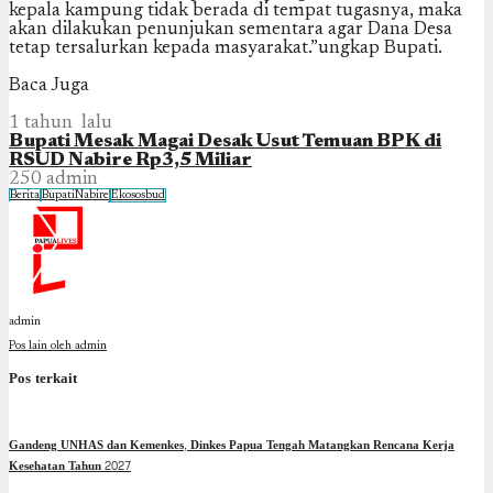
kepala kampung tidak berada di tempat tugasnya, maka
akan dilakukan penunjukan sementara agar Dana Desa
tetap tersalurkan kepada masyarakat.”ungkap Bupati.
Baca Juga
1 tahun lalu
Bupati Mesak Magai Desak Usut Temuan BPK di
RSUD Nabire Rp3,5 Miliar
250
admin
Berita
BupatiNabire
Ekososbud
admin
Pos lain oleh admin
Pos terkait
Gandeng UNHAS dan Kemenkes, Dinkes Papua Tengah Matangkan Rencana Kerja
Kesehatan Tahun 2027