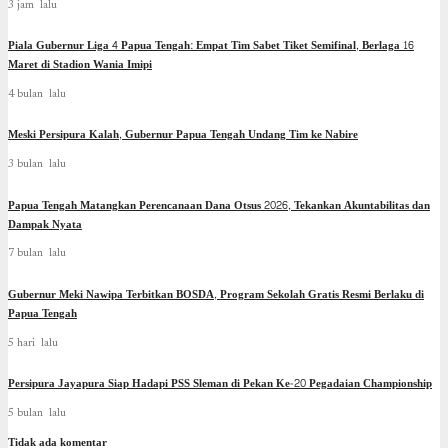
3 jam lalu
Piala Gubernur Liga 4 Papua Tengah: Empat Tim Sabet Tiket Semifinal, Berlaga 16
Maret di Stadion Wania Imipi
4 bulan lalu
Meski Persipura Kalah, Gubernur Papua Tengah Undang Tim ke Nabire
3 bulan lalu
Papua Tengah Matangkan Perencanaan Dana Otsus 2026, Tekankan Akuntabilitas dan
Dampak Nyata
7 bulan lalu
Gubernur Meki Nawipa Terbitkan BOSDA, Program Sekolah Gratis Resmi Berlaku di
Papua Tengah
5 hari lalu
Persipura Jayapura Siap Hadapi PSS Sleman di Pekan Ke-20 Pegadaian Championship
5 bulan lalu
Tidak ada komentar