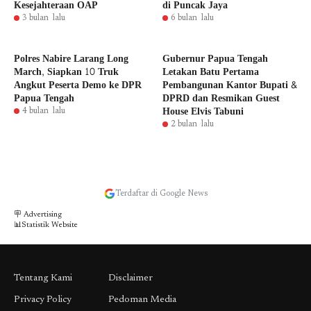
Kesejahteraan OAP
di Puncak Jaya
3 bulan lalu
6 bulan lalu
Polres Nabire Larang Long
Gubernur Papua Tengah
March, Siapkan 10 Truk
Letakan Batu Pertama
Angkut Peserta Demo ke DPR
Pembangunan Kantor Bupati &
Papua Tengah
DPRD dan Resmikan Guest
House Elvis Tabuni
4 bulan lalu
2 bulan lalu
Terdaftar di Google News
🪧 Advertising
📊Statistik Website
Tentang Kami
Disclaimer
Privacy Policy
Pedoman Media