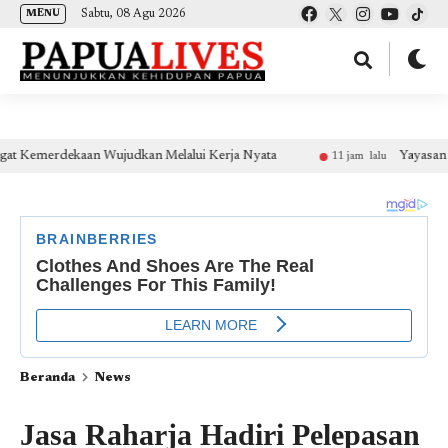
(self.SWG_BASIC = self.SWG_BASIC || []).push( basicSubscriptions => {
Sabtu, 08 Agu 2026
MENU
basicSubscriptions.init({ type: "NewsArticle", isPartOfType: ["Product"], isPartOfProductId:
"CAow7IrHDA:openaccess", clientOptions: { theme: "light", lang: "id" }, }); });
dekaan Wujudkan Melalui Kerja Nyata
Yayasan Harapan Nu
11 jam lalu
Beranda
News
Jasa Raharja Hadiri Pelepasan