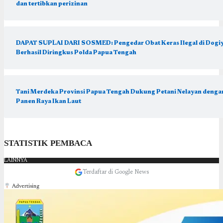
dan tertibkan perizinan
DAPAT SUPLAI DARI SOSMED: Pengedar Obat Keras Ilegal di Dogiy
Berhasil Diringkus Polda Papua Tengah
Tani Merdeka Provinsi Papua Tengah Dukung Petani Nelayan denga
Panen Raya Ikan Laut
STATISTIK PEMBACA
LAINNYA
Terdaftar di Google News
Advertising