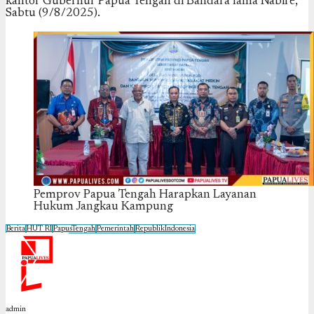
kantor Gubernur Papua Tengah di Bandara lama Nabire,
Sabtu (9/8/2025).
Pemprov Papua Tengah Harapkan Layanan
Hukum Jangkau Kampung
Berita
HUT RI
PapusTengah
Pemerintah
RepublikIndonesia
admin