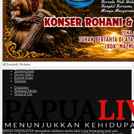
Statistik Website
Tentang Kami
Privacy Policy
Kontak Kami
Sitemap
Disclaimer
Pedoman Media
Terms of Use
MEDIA PAPUALIVES merupakan salahsatu media lokal yang berpegang pada asas