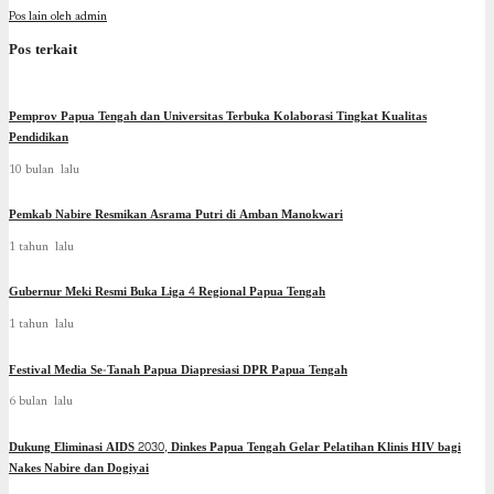
Pos lain oleh admin
Pos terkait
Pemprov Papua Tengah dan Universitas Terbuka Kolaborasi Tingkat Kualitas
Pendidikan
10 bulan lalu
Pemkab Nabire Resmikan Asrama Putri di Amban Manokwari
1 tahun lalu
Gubernur Meki Resmi Buka Liga 4 Regional Papua Tengah
1 tahun lalu
Festival Media Se-Tanah Papua Diapresiasi DPR Papua Tengah
6 bulan lalu
Dukung Eliminasi AIDS 2030, Dinkes Papua Tengah Gelar Pelatihan Klinis HIV bagi
Nakes Nabire dan Dogiyai