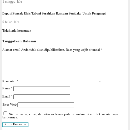
1 minggu lalu
Bupati Puncak Elvis Tabuni Serahkan Bantuan Sembako Untuk Pengungsi
5 bulan lalu
Tidak ada komentar
Tinggalkan Balasan
Alamat email Anda tidak akan dipublikasikan.
Ruas yang wajib ditandai
*
Komentar
*
Nama
*
Email
*
Situs Web
Simpan nama, email, dan situs web saya pada peramban ini untuk komentar saya
berikutnya.