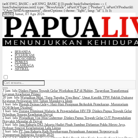
(self.SWG_BASIC = self.SWG_BASIC || []).push( basicSubscriptions => {
basicSubscriptions.init({ type: "NewsArticle", isPartOfType: ["Product"], isPartOfProductId:
"CAow7IrHDA:openaccess", clientOptions: { theme: "light", lang: "id" }, }); });
MENU
Jumat, 07 Agu 2026
BERANDA
POLHUKAM
EKOSOSBUD
PENKES
OLAHRAGA
ARTIKEL
3 jam lalu
Dinkes Papua Tengah Gelar Workshop ILP di Nabire, Targetkan Transformasi
Layanan Kesehatan Primer
20 jam lalu
Wujudkan Nilai “Satu Tungku Tiga Batu”, Umat Katolik TPW Fakfak Dukung
Kegiatan Peringatan 666 Tahun Masuknya Islam
1 hari lalu
Wagub Deinas Geley: Hati-Hati Penipuan Berkedok Pemekaran, Moratorium
DOB Belum Dicabut!
1 hari lalu
Dorong Eliminasi Malaria & Pengendalian HIV-TB, Dinkes Papua Tengah Gelar
Pelatihan Tenaga Kesehatan Deiyai
2 hari lalu
Wujudkan Visi Misi Gubernur, Dinkes Papua Tengah Gelar OJT Pengendalian
Penyakit Menular di Deiyai
2 hari lalu
Jasa Raharja DKI Jakarta Hadiri Pisah Sambut Dirlantas Polda Metro Jaya,
Perkuat Sinergi Keselamatan Lalu Lintas
2 hari lalu
PT Jasa Raharja Raih Penghargaan Perusahaan Asuransi Terpercaya di
Transportasi Indonesia Awards 2026