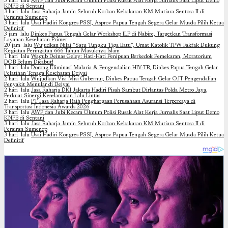
3 hari lalu
AWP dan Jubi Kecam Oknum Polisi Rusak Alat Kerja Jurnalis Saat Liput Demo
KNPB di Sentani
3 hari lalu
Jasa Raharja Jamin Seluruh Korban Kebakaran KM Mutiara Sentosa II di
Perairan Sumenep
3 hari lalu
Usai Hadiri Kongres PSSI, Asprov Papua Tengah Segera Gelar Musda Pilih Ketua
Definitif
3 jam lalu
Dinkes Papua Tengah Gelar Workshop ILP di Nabire, Targetkan Transformasi
Layanan Kesehatan Primer
20 jam lalu
Wujudkan Nilai “Satu Tungku Tiga Batu”, Umat Katolik TPW Fakfak Dukung
Kegiatan Peringatan 666 Tahun Masuknya Islam
1 hari lalu
Wagub Deinas Geley: Hati-Hati Penipuan Berkedok Pemekaran, Moratorium
DOB Belum Dicabut!
1 hari lalu
Dorong Eliminasi Malaria & Pengendalian HIV-TB, Dinkes Papua Tengah Gelar
Pelatihan Tenaga Kesehatan Deiyai
2 hari lalu
Wujudkan Visi Misi Gubernur, Dinkes Papua Tengah Gelar OJT Pengendalian
Penyakit Menular di Deiyai
2 hari lalu
Jasa Raharja DKI Jakarta Hadiri Pisah Sambut Dirlantas Polda Metro Jaya,
Perkuat Sinergi Keselamatan Lalu Lintas
2 hari lalu
PT Jasa Raharja Raih Penghargaan Perusahaan Asuransi Terpercaya di
Transportasi Indonesia Awards 2026
3 hari lalu
AWP dan Jubi Kecam Oknum Polisi Rusak Alat Kerja Jurnalis Saat Liput Demo
KNPB di Sentani
3 hari lalu
Jasa Raharja Jamin Seluruh Korban Kebakaran KM Mutiara Sentosa II di
Perairan Sumenep
3 hari lalu
Usai Hadiri Kongres PSSI, Asprov Papua Tengah Segera Gelar Musda Pilih Ketua
Definitif