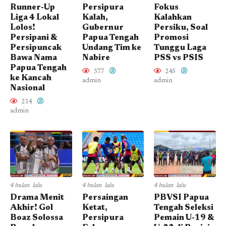
Runner-Up
Persipura
Fokus
Liga 4 Lokal
Kalah,
Kalahkan
Lolos!
Gubernur
Persiku, Soal
Persipani &
Papua Tengah
Promosi
Persipuncak
Undang Tim ke
Tunggu Laga
Bawa Nama
Nabire
PSS vs PSIS
Papua Tengah
377
245
ke Kancah
admin
admin
Nasional
214
admin
4 bulan lalu
4 bulan lalu
4 bulan lalu
Drama Menit
Persaingan
PBVSI Papua
Akhir! Gol
Ketat,
Tengah Seleksi
Boaz Solossa
Persipura
Pemain U-19 &