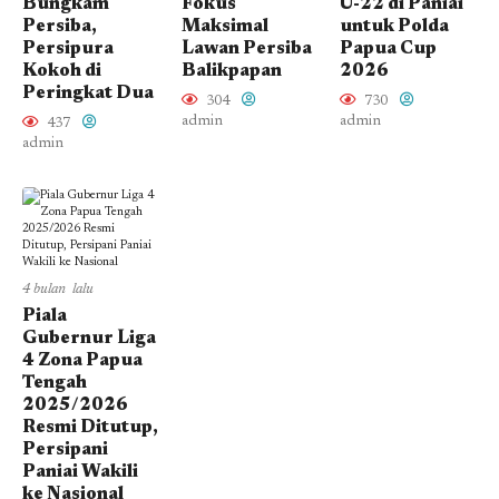
Bungkam
Fokus
U-22 di Paniai
Persiba,
Maksimal
untuk Polda
Persipura
Lawan Persiba
Papua Cup
Kokoh di
Balikpapan
2026
Peringkat Dua
304
730
admin
admin
437
admin
4 bulan lalu
Piala
Gubernur Liga
4 Zona Papua
Tengah
2025/2026
Resmi Ditutup,
Persipani
Paniai Wakili
ke Nasional