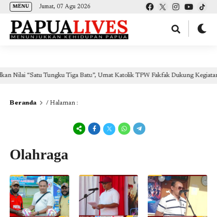
(self.SWG_BASIC = self.SWG_BASIC || []).push( basicSubscriptions => {
Jumat, 07 Agu 2026
MENU
basicSubscriptions.init({ type: "NewsArticle", isPartOfType: ["Product"], isPartOfProductId:
"CAow7IrHDA:openaccess", clientOptions: { theme: "light", lang: "id" }, }); });
Nilai “Satu Tungku Tiga Batu”, Umat Katolik TPW Fakfak Dukung Kegiatan Pe
Beranda
/ Halaman :
Olahraga