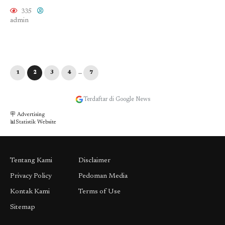
335
admin
1
2
3
4
…
7
Terdaftar di Google News
🪧 Advertising
📊Statistik Website
Tentang Kami
Disclaimer
Privacy Policy
Pedoman Media
Kontak Kami
Terms of Use
Sitemap