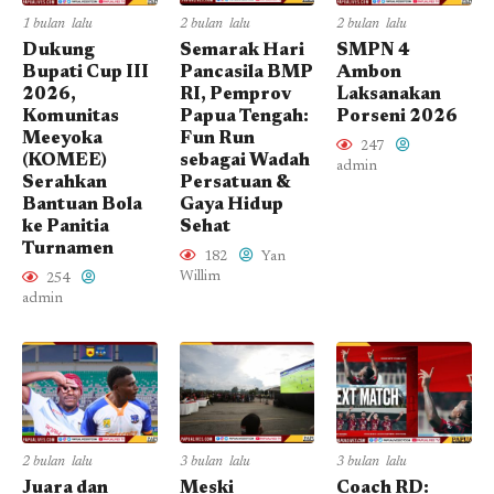
1 bulan lalu
2 bulan lalu
2 bulan lalu
Dukung
Semarak Hari
SMPN 4
Bupati Cup III
Pancasila BMP
Ambon
2026,
RI, Pemprov
Laksanakan
Komunitas
Papua Tengah:
Porseni 2026
Meeyoka
Fun Run
247
(KOMEE)
sebagai Wadah
admin
Serahkan
Persatuan &
Bantuan Bola
Gaya Hidup
ke Panitia
Sehat
Turnamen
182
Yan
Willim
254
admin
2 bulan lalu
3 bulan lalu
3 bulan lalu
Juara dan
Meski
Coach RD: