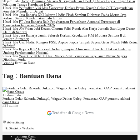
20 jam lalu
Dorong Eliminasi Malaria & Pengendalian HIV-TB, Dinkes Papua Tengah Gelar
Pelatihan Tenaga Kesehatan Deiyai
1 hari lalu
Wujudkan Visi Misi Gubernur, Dinkes Papua Tengah Gelar OJT Pengendalian
Penyakit Menular di Deiyai
1 hari lalu
Jasa Raharja DKI Jakarta Hadiri Pisah Sambut Dirlantas Polda Metro Jaya,
Perkuat Sinergi Keselamatan Lalu Lintas
1 hari lalu
PT Jasa Raharja Raih Penghargaan Perusahaan Asuransi Terpercaya di
Transportasi Indonesia Awards 2026
2 hari lalu
AWP dan Jubi Kecam Oknum Polisi Rusak Alat Kerja Jurnalis Saat Liput Demo
KNPB di Sentani
2 hari lalu
Jasa Raharja Jamin Seluruh Korban Kebakaran KM Mutiara Sentosa II di
Perairan Sumenep
2 hari lalu
Usai Hadiri Kongres PSSI, Asprov Papua Tengah Segera Gelar Musda Pilih Ketua
Definitif
2 hari lalu
Kepala KSP Jenderal Dudung Pimpin Peluncuran Buku dan Diskusi Undang-
Undang Perekonomian Nasional
2 hari lalu
Waket IV DPRPT: Hasil Mubes Adat Pesisir dan Kepulauan Nabire Segera
Dijadikan Perda
Beranda
Bantuan Dana
Tag : Bantuan Dana
1 tahun lalu
Perdana Gelar Rakorda Dukcapil, Wagub Deinas Geley: Pendataan OAP penentu alokasi
dana Otsus
321
admin
Terdaftar di Google News
🪧 Advertising
📊Statistik Website
Tentang Kami