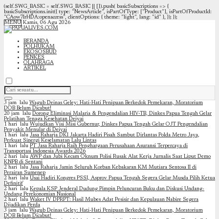
(self.SWG_BASIC = self.SWG_BASIC || []).push( basicSubscriptions => {
basicSubscriptions.init({ type: "NewsArticle", isPartOfType: ["Product"], isPartOfProductId:
"CAow7IrHDA:openaccess", clientOptions: { theme: "light", lang: "id" }, }); });
MENU
Kamis, 06 Agu 2026
BERANDA
POLHUKAM
EKOSOSBUD
PENKES
OLAHRAGA
ARTIKEL
3 jam lalu
Wagub Deinas Geley: Hati-Hati Penipuan Berkedok Pemekaran, Moratorium
DOB Belum Dicabut!
20 jam lalu
Dorong Eliminasi Malaria & Pengendalian HIV-TB, Dinkes Papua Tengah Gelar
Pelatihan Tenaga Kesehatan Deiyai
1 hari lalu
Wujudkan Visi Misi Gubernur, Dinkes Papua Tengah Gelar OJT Pengendalian
Penyakit Menular di Deiyai
1 hari lalu
Jasa Raharja DKI Jakarta Hadiri Pisah Sambut Dirlantas Polda Metro Jaya,
Perkuat Sinergi Keselamatan Lalu Lintas
1 hari lalu
PT Jasa Raharja Raih Penghargaan Perusahaan Asuransi Terpercaya di
Transportasi Indonesia Awards 2026
2 hari lalu
AWP dan Jubi Kecam Oknum Polisi Rusak Alat Kerja Jurnalis Saat Liput Demo
KNPB di Sentani
2 hari lalu
Jasa Raharja Jamin Seluruh Korban Kebakaran KM Mutiara Sentosa II di
Perairan Sumenep
2 hari lalu
Usai Hadiri Kongres PSSI, Asprov Papua Tengah Segera Gelar Musda Pilih Ketua
Definitif
2 hari lalu
Kepala KSP Jenderal Dudung Pimpin Peluncuran Buku dan Diskusi Undang-
Undang Perekonomian Nasional
2 hari lalu
Waket IV DPRPT: Hasil Mubes Adat Pesisir dan Kepulauan Nabire Segera
Dijadikan Perda
3 jam lalu
Wagub Deinas Geley: Hati-Hati Penipuan Berkedok Pemekaran, Moratorium
DOB Belum Dicabut!