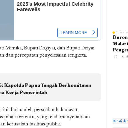
Belum
1 hari la
Dorong
Malari
ati Mimika, Bupati Dogiyai, dan Bupati Deiyai
Pengen
an dan percepatan penyelesaian sengketa.
Dinkes
76
adm
Gelar 
Keseha
6: Kapolda Papua Tengah Berkomitmen
a Kerja Pemerintah
ini dipicu oleh persoalan hak ulayat,
tas pihak tertentu, yang telah menyebabkan
Bupati da
n kerusakan fasilitas publik.