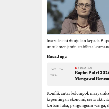
Instruksi ini ditujukan kepada Bup
untuk menjamin stabilitas keaman
Baca Juga
5 bulan lalu
522
Yan
Rapim Polri 202
Willim
Mengawal Rencan
Konflik antar kelompok masyarakat 
kepentingan ekonomi, serta aktivi
korban luka, pengungsian warga, da