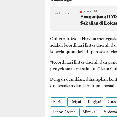
5 bulan lalu
273
admin
Pengunjung IIMS 
Sekalian di Lokas
Gubernur Meki Nawipa menegaskan
adalah koordinasi lintas daerah d
keberlanjutan kehidupan sosial ek
“Koordinasi lintas daerah dan pen
penyelesaian masalah ini,” kata G
Dengan demikian, diharapkan konfl
diselesaikan dan kehidupan sosial
Berita
Deiyai
Dogiyai
Gube
LintasDaerah
Mimika
Perdama