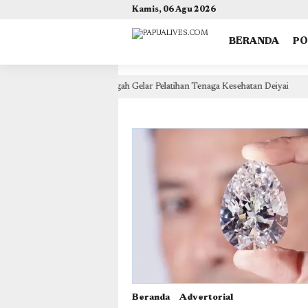
(self.SWG_BASIC = self.SWG_BASIC || []).push( basicSubscriptions => { basicSubscriptions.init({ 
Kamis, 06 Agu 2026
BERANDA
P
kes Papua Tengah Gelar Pelatihan Tenaga Kesehatan Deiyai
1 hari lalu
Beranda
Advertorial