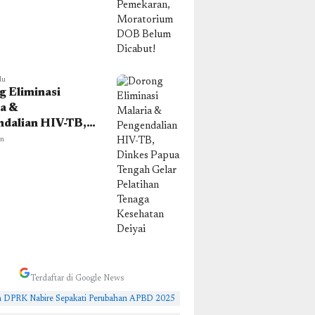
 Dicabut!
lu
 Eliminasi
a &
dalian HIV-TB,
 Papua Tengah
in
Pelatihan Tenaga
tan Deiyai
Terdaftar di Google News
n DPRK Nabire Sepakati Perubahan APBD 2025