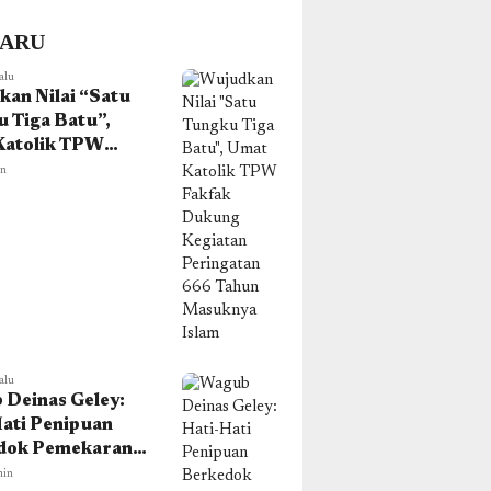
BARU
alu
an Nilai “Satu
 Tiga Batu”,
Katolik TPW
k Dukung
in
an Peringatan
ahun Masuknya
alu
Deinas Geley:
ati Penipuan
dok Pemekaran,
orium DOB
min