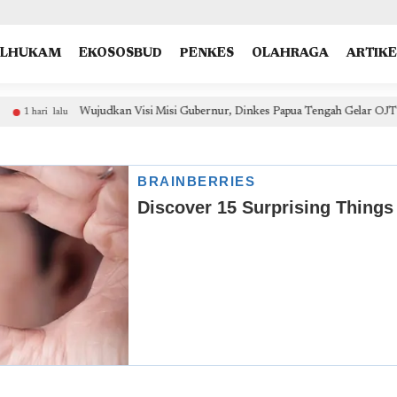
type: "NewsArticle", isPartOfType: ["Product"], isPartOfProductId: "CAow7IrHDA:openaccess", clien
OLHUKAM
EKOSOSBUD
PENKES
OLAHRAGA
ARTIKE
Wujudkan Visi Misi Gubernur, Dinkes Papua Tengah Gelar OJT Pengendalian P