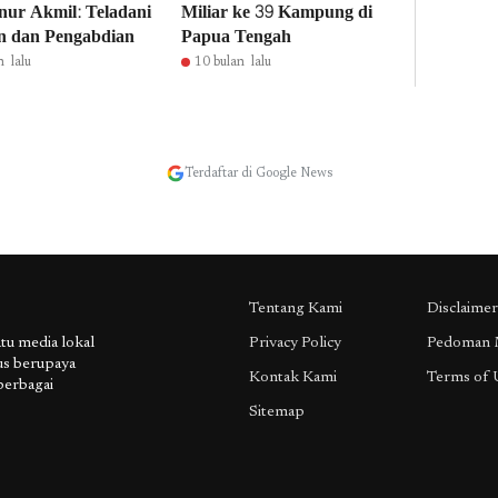
ur Akmil: Teladani
Miliar ke 39 Kampung di
in dan Pengabdian
Papua Tengah
n lalu
10 bulan lalu
Terdaftar di Google News
Tentang Kami
Disclaimer
 media lokal
Privacy Policy
Pedoman 
us berupaya
Kontak Kami
Terms of 
berbagai
Sitemap