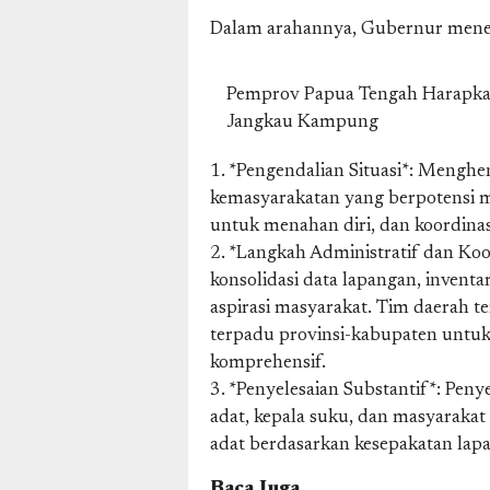
Dalam arahannya, Gubernur menet
Pemprov Papua Tengah Harapk
Jangkau Kampung
1. *Pengendalian Situasi*: Menghen
kemasyarakatan yang berpotensi 
untuk menahan diri, dan koordina
2. *Langkah Administratif dan Ko
konsolidasi data lapangan, invent
aspirasi masyarakat. Tim daerah te
terpadu provinsi-kabupaten untu
komprehensif.
3. *Penyelesaian Substantif*: Peny
adat, kepala suku, dan masyaraka
adat berdasarkan kesepakatan lap
Baca Juga