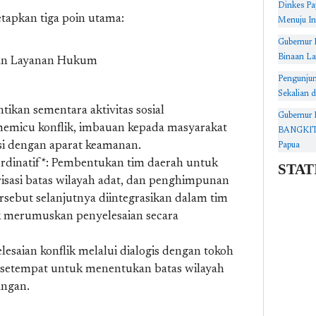
Dinkes Pa
apkan tiga poin utama:
Menuju In
Gubernur 
Binaan La
an Layanan Hukum
Pengunjun
Sekalian d
tikan sementara aktivitas sosial
Gubernur 
memicu konflik, imbauan kepada masyarakat
BANGKIT, 
si dengan aparat keamanan.
Papua
STAT
ordinatif*: Pembentukan tim daerah untuk
arisasi batas wilayah adat, dan penghimpunan
rsebut selanjutnya diintegrasikan dalam tim
k merumuskan penyelesaian secara
elesaian konflik melalui dialogis dengan tokoh
t setempat untuk menentukan batas wilayah
angan.