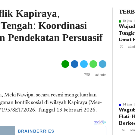
lik Kapiraya,
TER
Tengah: Koordinasi
10 jam l
Wujudk
n Pendekatan Persuasif
Tungku
Umat 
Fakfa
30
adm
Kegiat
666 T
Islam
758
admin
 Meki Nawipa, secara resmi mengeluarkan
ganan konflik sosial di wilayah Kapiraya (Mee-
14 jam l
195/SET/2026. Tanggal 13 Februari 2026.
Wagub 
Hati-H
Berke
Morat
162
ad