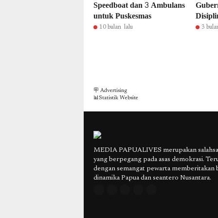
Speedboat dan 3 Ambulans
Gubern
untuk Puskesmas
Disipl
10 bulan lalu
3 bula
🪧 Advertising
📊Statistik Website
MEDIA PAPUALIVES merupakan salahsatu
yang berpegang pada asas demokrasi. Ter
dengan semangat pewarta memberitakan 
dinamika Papua dan seantero Nusantara.