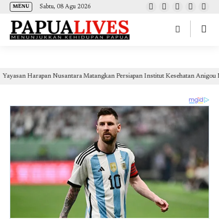
(self.SWG_BASIC = self.SWG_BASIC || []).push( basicSubscriptions => {
Sabtu, 08 Agu 2026
MENU
basicSubscriptions.init({ type: "NewsArticle", isPartOfType: ["Product"], isPartOfProductId:
"CAow7IrHDA:openaccess", clientOptions: { theme: "light", lang: "id" }, }); });
apan Nusantara Matangkan Persiapan Institut Kesehatan Anigou Nabire, Bidik 